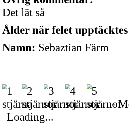
Det lät så
Ålder när felet upptäckte
Namn:
Sebaztian Färm
- Me
Loading...