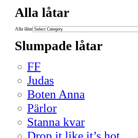
Alla låtar
Alla låtar
Slumpade låtar
FF
Judas
Boten Anna
Pärlor
Stanna kvar
Drop it like it’s hot