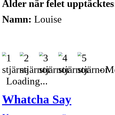
Ålder när felet upptäcktes
Namn:
Louise
- Me
Loading...
Whatcha Say