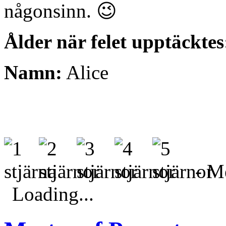
någonsinn. 😉
Ålder när felet upptäcktes
Namn:
Alice
- Me
Loading...