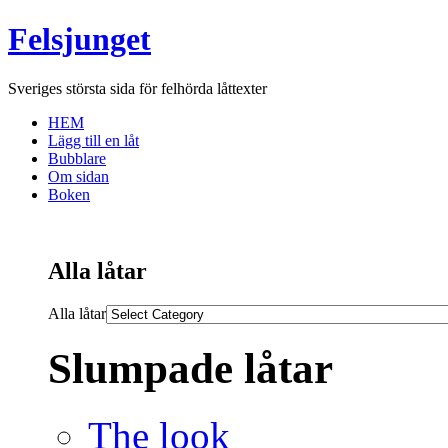
Felsjunget
Sveriges största sida för felhörda låttexter
HEM
Lägg till en låt
Bubblare
Om sidan
Boken
Alla låtar
Alla låtar
Slumpade låtar
The look