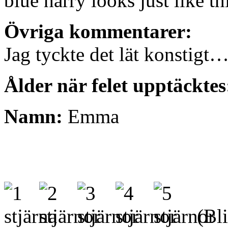
blue harry looks just like th
Övriga kommentarer:
Jag tyckte det lät konstigt
Ålder när felet upptäcktes
Namn:
Emma
(Bli