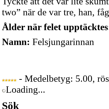
Tyckte att det var lite skum
two” när de var tre, han, få
Ålder när felet upptäcktes
Namn:
Felsjungarinnan
- Medelbetyg: 5.00, rö
Loading...
Sök