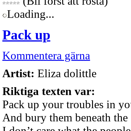
(Bli först att rösta)
Loading...
Pack up
Kommentera gärna
Artist:
Eliza dolittle
Riktiga texten var:
Pack up your troubles in yo
And bury them beneath the 
I don’t care what the peopl