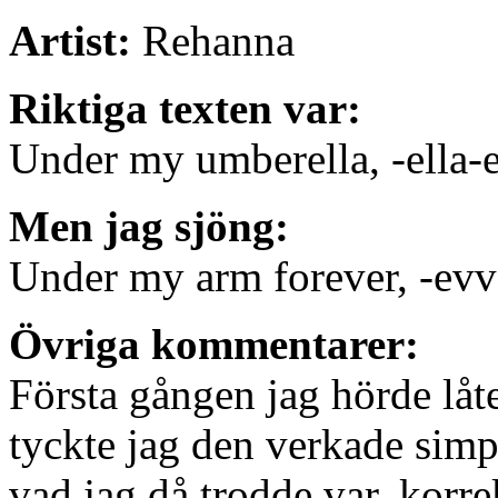
Artist:
Rehanna
Riktiga texten var:
Under my umberella, -ella-e
Men jag sjöng:
Under my arm forever, -evv
Övriga kommentarer:
Första gången jag hörde låt
tyckte jag den verkade sim
vad jag då trodde var, korre