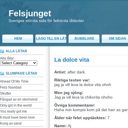
Felsjunget
Sveriges största sida för felhörda låttexter
HEM
LÄGG TILL EN LÅT
BUBBLARE
OM SIDAN
ALLA LÅTAR
Alla låtar
La dolce vita
Artist:
after dark
SLUMPADE LÅTAR
Riktiga texten var:
Ahead Of My Time
jag ja vill leva la dolce vita ohoh
Feliz Navidad
Men jag sjöng:
Strutter
Jag ja vill leva la chikorita ohoho
Fångad av en stormvind
Övriga kommentarer:
Only girl in the world
Haha min kompis kom på det han as ga
You really got me
It must have been love
Ålder när felet upptäcktes:
7
Kung av sand
Namn:
Aj