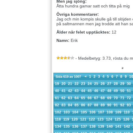
Men jag sjöng:
Åtta hundra gamar satt och titta på mig
Övriga kommentarer:
Jag och min kompis skulle gå till slöjden 
på saltmannen men jag trodde att han sa
Ålder när felet upptäcktes:
12
Namn:
Erik
- Medelbetyg: 3.73, rösta du 
#
<
1
2
3
4
5
6
7
8
9
1
Sida 619 av 1007
19
20
21
22
23
24
25
26
27
28
29
30
40
41
42
43
44
45
46
47
48
49
50
51
61
62
63
64
65
66
67
68
69
70
71
72
82
83
84
85
86
87
88
89
90
91
92
93
102
103
104
105
106
107
108
109
110
118
119
120
121
122
123
124
125
126
134
135
136
137
138
139
140
141
142