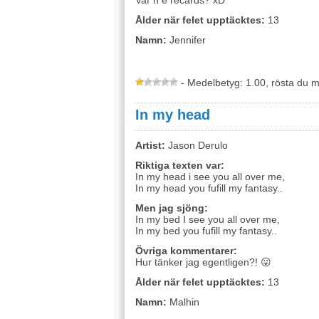
Vaf*n e recards? xD
Ålder när felet upptäcktes:
13
Namn:
Jennifer
- Medelbetyg: 1.00, rösta du 
In my head
Artist:
Jason Derulo
Riktiga texten var:
In my head i see you all over me,
In my head you fufill my fantasy..
Men jag sjöng:
In my bed I see you all over me,
In my bed you fufill my fantasy..
Övriga kommentarer:
Hur tänker jag egentligen?! 😛
Ålder när felet upptäcktes:
13
Namn:
Malhin