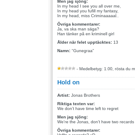
Men jag sjöng:
In my head I see you all over me,
In my head you fufill my fantasy,
In my head, miss Criminaaaaal..
Övriga kommentarer:
Ja, va ska man säga?
Han tänker på en kriminell girl
Ålder när felet upptäcktes:
13
Namn:
“Gunegraa”
- Medelbetyg: 1.00, rösta du 
Hold on
Artist:
Jonas Brothers
Riktiga texten var:
We don’t have time left to regret
Men jag sjöng:
We’re the Jonas, don’t have two recards
Övriga kommentarer: