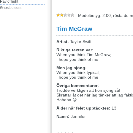
Ray of light
Ghostbusters
- Medelbetyg: 2.00, rösta du 
Tim McGraw
Artist:
Taylor Swift
Riktiga texten var:
When you think Tim McGraw,
I hope you think of me
Men jag sjöng:
When you think typical,
I hope you think of me
Övriga kommentarer:
Trodde verkligen att hon sjöng så!
Skrattar åt det när jag tänker att jag fakt
Hahaha 😀
Ålder när felet upptäcktes:
13
Namn:
Jennifer