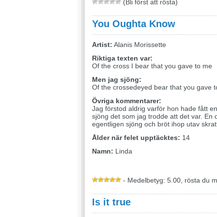
(Bli först att rösta)
You Oughta Know
Artist:
Alanis Morissette
Riktiga texten var:
Of the cross I bear that you gave to me
Men jag sjöng:
Of the crossedeyed bear that you gave 
Övriga kommentarer:
Jag förstod aldrig varför hon hade fått e
sjöng det som jag trodde att det var. En
egentligen sjöng och bröt ihop utav skra
Ålder när felet upptäcktes:
14
Namn:
Linda
- Medelbetyg: 5.00, rösta du 
Is it true