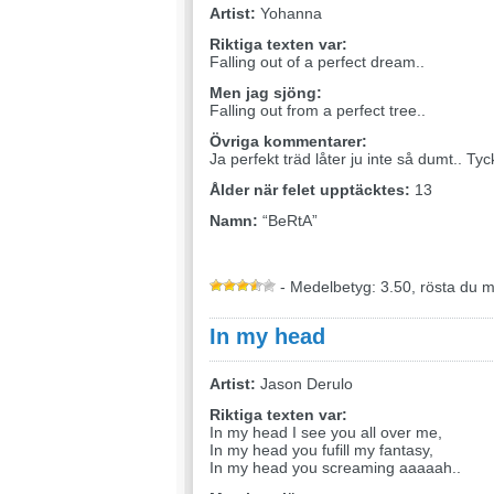
Artist:
Yohanna
Riktiga texten var:
Falling out of a perfect dream..
Men jag sjöng:
Falling out from a perfect tree..
Övriga kommentarer:
Ja perfekt träd låter ju inte så dumt.. Tyc
Ålder när felet upptäcktes:
13
Namn:
“BeRtA”
- Medelbetyg: 3.50, rösta du 
In my head
Artist:
Jason Derulo
Riktiga texten var:
In my head I see you all over me,
In my head you fufill my fantasy,
In my head you screaming aaaaah..