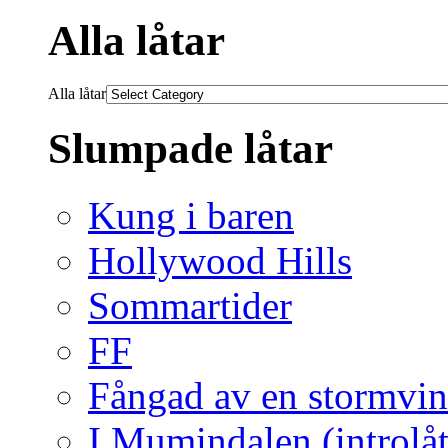
Alla låtar
Alla låtar
Slumpade låtar
Kung i baren
Hollywood Hills
Sommartider
FF
Fångad av en stormvi
I Mumindalen (introlå