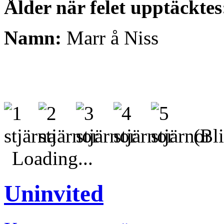
Ålder när felet upptäcktes
Namn:
Marr å Niss
(Bli
Loading...
Uninvited