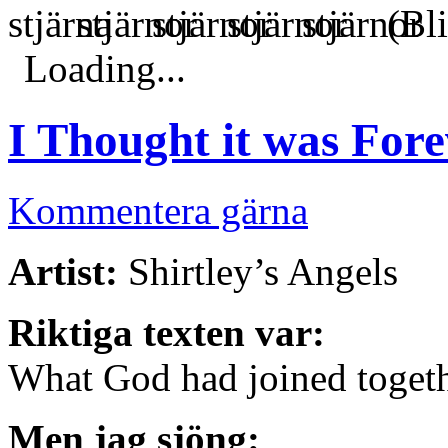
(Bli
Loading...
I Thought it was For
Kommentera gärna
Artist:
Shirtley’s Angels
Riktiga texten var:
What God had joined toget
Men jag sjöng: