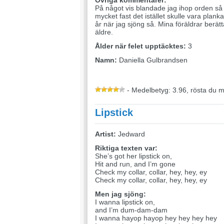
Övriga kommentarer:
På något vis blandade jag ihop orden s
mycket fast det istället skulle vara plank
år när jag sjöng så. Mina föräldrar berät
äldre.
Ålder när felet upptäcktes:
3
Namn:
Daniella Gulbrandsen
- Medelbetyg: 3.96, rösta du 
Lipstick
Artist:
Jedward
Riktiga texten var:
She’s got her lipstick on,
Hit and run, and I’m gone
Check my collar, collar, hey, hey, ey
Check my collar, collar, hey, hey, ey
Men jag sjöng:
I wanna lipstick on,
and I’m dum-dam-dam
I wanna hayop hayop hey hey hey hey