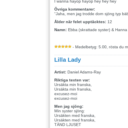
I wanna hayop hayop hey hey hey
Övriga kommentarer:
“Jaha, men jag trodde dom sjöng typ bäbi
Ålder när felet upptäcktes:
12
Namn:
Ebba (skrattade syster) & Hanna 
- Medelbetyg: 5.00, rösta du 
Lilla Lady
Artist:
Daniel Adams-Ray
Riktiga texten var:
Ursäkta min franska,
Ursäkta min franska,
excusez-moi
excusez-moi
Men jag sjöng:
Min syster sjöng:
Ursäkten med franska,
Ursäkten med franska,
TÄND LJUSET