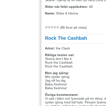
Skåne- Hjärup är en liten by nära Lund 
Ålder när felet upptäcktes:
46
Namn:
Ebba & Hanna
(Bli först att rösta)
Rock The Cashbah
Artist:
the Clash
Riktiga texten var:
Sharia don’t like it,
Rock the Cashbah
Rock the Cashbah
Men jag sjöng:
Min syster sjöng:
Jag vill ha dig,
Baba Keshma!
Baba Keshma!
Övriga kommentarer:
Vi satt i bilen och lyssnade på en skiva
syster sjöng med full hals. Pinsam tystn