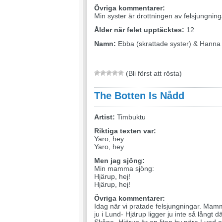
Övriga kommentarer:
Min syster är drottningen av felsjungning
Ålder när felet upptäcktes:
12
Namn:
Ebba (skrattade syster) & Hanna 
(Bli först att rösta)
The Botten Is Nådd
Artist:
Timbuktu
Riktiga texten var:
Yaro, hey
Yaro, hey
Men jag sjöng:
Min mamma sjöng:
Hjärup, hej!
Hjärup, hej!
Övriga kommentarer:
Idag när vi pratade felsjungningar. Mamm
ju i Lund- Hjärup ligger ju inte så långt dä