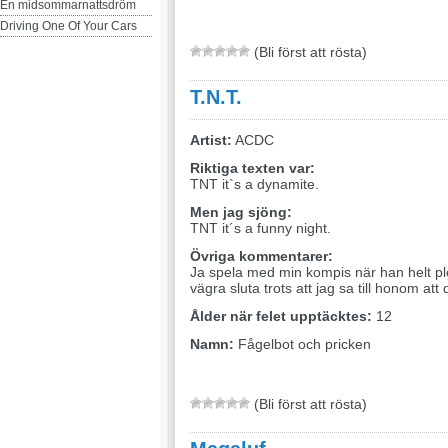
En midsommarnattsdröm
Driving One Of Your Cars
(Bli först att rösta)
T.N.T.
Artist:
ACDC
Riktiga texten var:
TNT it`s a dynamite.
Men jag sjöng:
TNT it´s a funny night.
Övriga kommentarer:
Ja spela med min kompis när han helt plö
vägra sluta trots att jag sa till honom at
Ålder när felet upptäcktes:
12
Namn:
Fågelbot och pricken
(Bli först att rösta)