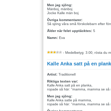
Men jag sjöng:
Mänboj, mänboj
Jocke Kalle män boj
Övriga kommentarer:
Så sjöng våra små förskolebarn efter förr
Ålder när felet upptäcktes:
5
Namn:
Eva
- Medelbetyg: 3.00, rösta du 
Kalle Anka satt på en plan
Artist:
Traditionell
Riktiga texten var:
Kalle Anka satt på en planka,
ropade så här: “mamma, mamma se så st
Men jag sjöng:
Kalle Anka satte på mamma,
ropade så här: “mamma, mamma se så st