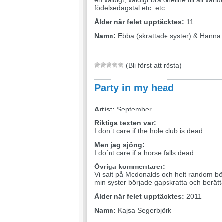
en väldigt, väldigt bra oneline till all vär
födelsedagstal etc. etc.
Ålder när felet upptäcktes:
11
Namn:
Ebba (skrattade syster) & Hanna 
(Bli först att rösta)
Party in my head
Artist:
September
Riktiga texten var:
I don´t care if the hole club is dead
Men jag sjöng:
I do´nt care if a horse falls dead
Övriga kommentarer:
Vi satt på Mcdonalds och helt random bö
min syster började gapskratta och berätt
Ålder när felet upptäcktes:
2011
Namn:
Kajsa Segerbjörk