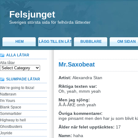
Felsjunget
Sveriges största sida för felhörda låttexter
HEM
LÄGG TILL EN LÅT
BUBBLARE
OM SIDAN
ALLA LÅTAR
Alla låtar
Mr.Saxobeat
Artist:
Alexandra Stan
SLUMPADE LÅTAR
Riktiga texten var:
We’re going to Ibiza!
Oh, yeah, mmm yeah
Natteravn
Men jag sjöng:
I'm Yours
Å-Å-ÅKE omh yeah
Blank Space
Övriga kommentarer:
Sommartider
inge pinsamt men den har ju som blivit 
Highway to hell
Ghostbusters
Ålder när felet upptäcktes:
17
Joyride
Namn:
haha