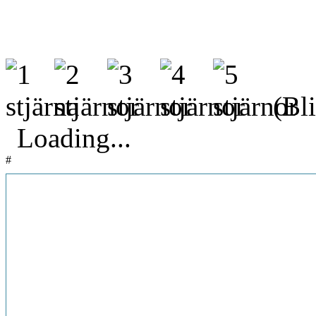
(Bli
Loading...
#
<
1
2
3
4
5
6
7
8
9
10
11
12
13
14
15
16
17
1
Sida 517 av 1007
42
43
44
45
46
47
48
49
50
51
52
53
54
55
56
57
58
59
60
61
85
86
87
88
89
90
91
92
93
94
95
96
97
98
99
100
101
102
10
122
123
124
125
126
127
128
129
130
131
132
133
134
135
136
155
156
157
158
159
160
161
162
163
164
165
166
167
168
169
188
189
190
191
192
193
194
195
196
197
198
199
200
201
202
221
222
223
224
225
226
227
228
229
230
231
232
233
234
235
254
255
256
257
258
259
260
261
262
263
264
265
266
267
268