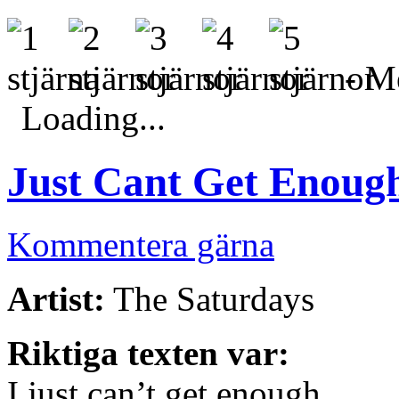
- Me
Loading...
Just Cant Get Enoug
Kommentera gärna
Artist:
The Saturdays
Riktiga texten var:
I just can’t get enough