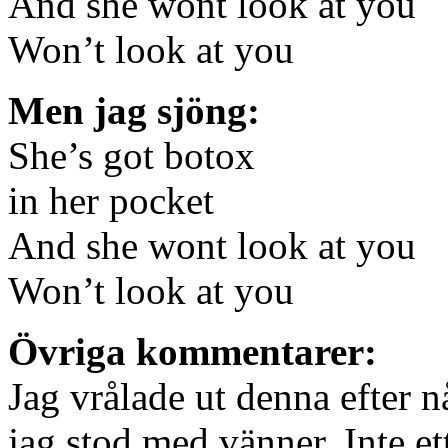
And she wont look at you
Won’t look at you
Men jag sjöng:
She’s got botox
in her pocket
And she wont look at you
Won’t look at you
Övriga kommentarer:
Jag vrålade ut denna efter nå
jag stod med vänner. Inte e