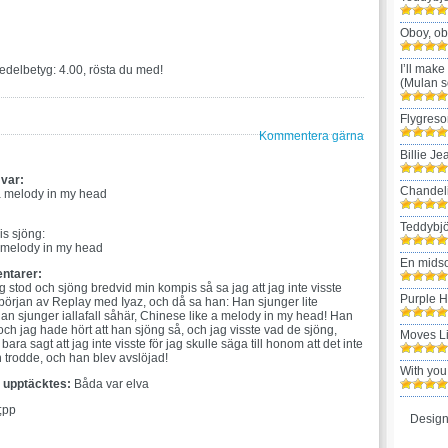
Oboy, ob
I’ll make
edelbetyg: 4.00, rösta du med!
(Mulan s
Flygreso
Kommentera gärna
Billie Je
 var:
Chandel
a melody in my head
:
Teddybjö
is sjöng:
 melody in my head
En mids
ntarer:
 stod och sjöng bredvid min kompis så sa jag att jag inte visste
Purple 
 början av Replay med Iyaz, och då sa han: Han sjunger lite
han sjunger iallafall såhär, Chinese like a melody in my head! Han
 och jag hade hört att han sjöng så, och jag visste vad de sjöng,
Moves L
bara sagt att jag inte visste för jag skulle säga till honom att det inte
 trodde, och han blev avslöjad!
With you
t upptäcktes:
Båda var elva
;pp
Design