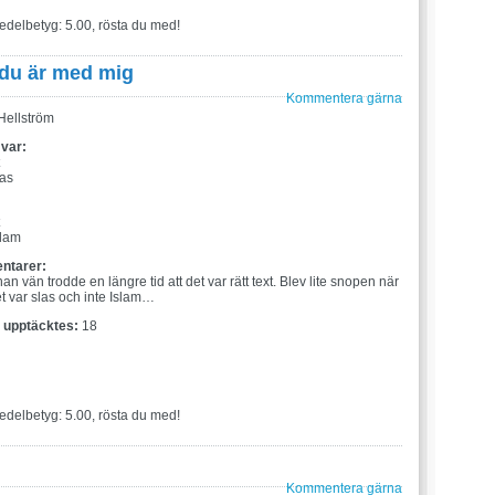
edelbetyg: 5.00, rösta du med!
 du är med mig
Kommentera gärna
ellström
 var:
las
:
slam
ntarer:
n vän trodde en längre tid att det var rätt text. Blev lite snopen när
et var slas och inte Islam…
t upptäcktes:
18
edelbetyg: 5.00, rösta du med!
Kommentera gärna