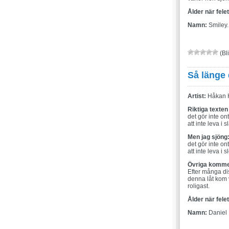
Ålder när fele
Namn:
Smiley.
(Bli
Så länge
Artist:
Håkan H
Riktiga texten
det gör inte ont
att inte leva i s
Men jag sjöng
det gör inte ont
att inte leva i sl
Övriga komme
Efter många di
denna låt kom 
roligast.
Ålder när fele
Namn:
Daniel