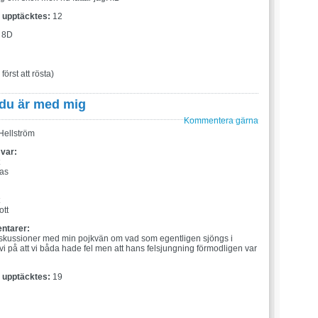
t upptäcktes:
12
 8D
 först att rösta)
 du är med mig
Kommentera gärna
ellström
 var:
las
:
ott
ntarer:
skussioner med min pojkvän om vad som egentligen sjöngs i
vi på att vi båda hade fel men att hans felsjungning förmodligen var
t upptäcktes:
19