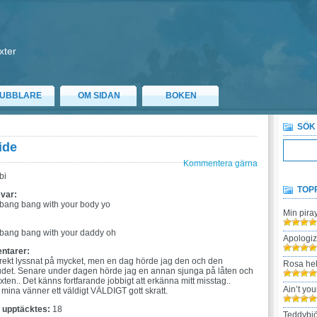
xter
UBBLARE
OM SIDAN
BOKEN
SÖK
ide
Kommentera gärna
bi
TOP
 var:
bang bang with your body yo
Min pira
:
bang bang with your daddy oh
Apologi
ntarer:
direkt lyssnat på mycket, men en dag hörde jag den och den
Rosa hel
udet. Senare under dagen hörde jag en annan sjunga på låten och
exten.. Det känns fortfarande jobbigt att erkänna mitt misstag..
Ain’t yo
mina vänner ett väldigt VÄLDIGT gott skratt.
t upptäcktes:
18
Teddybjö