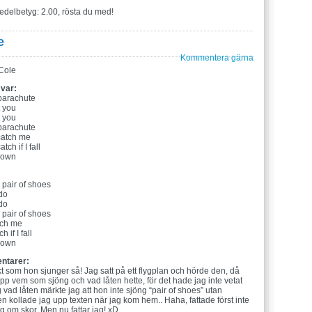
edelbetyg: 2.00, rösta du med!
e
Kommentera gärna
Cole
 var:
 parachute
t you
t you
 parachute
catch me
ch if I fall
down
:
 pair of shoes
 do
 do
 pair of shoes
tch me
 if I fall
down
ntarer:
skt som hon sjunger så! Jag satt på ett flygplan och hörde den, då
 upp vem som sjöng och vad låten hette, för det hade jag inte vetat
 vad låten märkte jag att hon inte sjöng “pair of shoes” utan
n kollade jag upp texten när jag kom hem.. Haha, fattade först inte
g om skor. Men nu fattar jag! xD