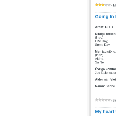
- M
Going In 
Artist:
P.O.D
Riktiga texten
(Intro)
One Day,
Some Day
Men jag sjöng
(Intro)
Aldrig,
Så Nej
Övriga komme
Jag läste texte
Ålder när fele
Namn:
Sebbe
(Bli
My heart 