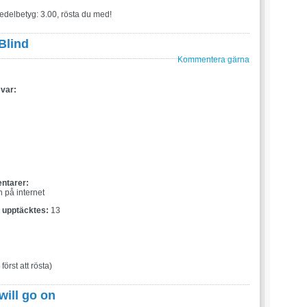
edelbetyg: 3.00, rösta du med!
Blind
Kommentera gärna
 var:
:
ntarer:
n på internet
t upptäcktes:
13
 först att rösta)
will go on