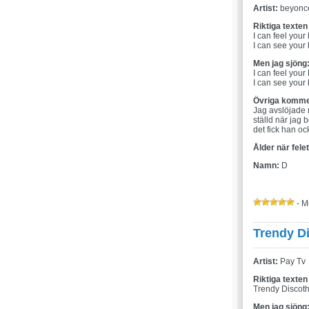
Artist:
beyonc
Riktiga texten
I can feel your
I can see your
Men jag sjöng
I can feel your
I can see your 
Övriga komme
Jag avslöjade 
ställd när jag 
det fick han oc
Ålder när fele
Namn:
D
- M
Trendy D
Artist:
Pay Tv
Riktiga texten
Trendy Discot
Men jag sjöng