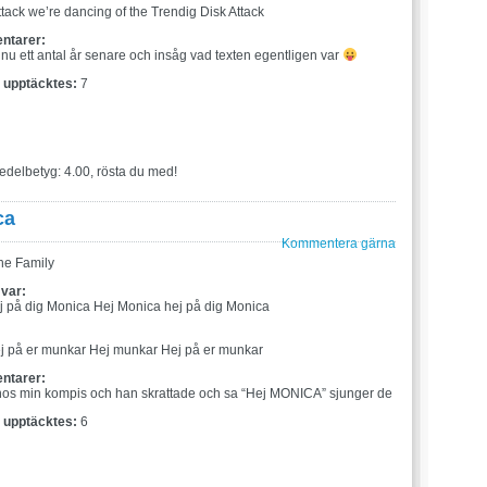
tack we’re dancing of the Trendig Disk Attack
ntarer:
nu ett antal år senare och insåg vad texten egentligen var
t upptäcktes:
7
edelbetyg: 4.00, rösta du med!
ca
Kommentera gärna
he Family
 var:
 på dig Monica Hej Monica hej på dig Monica
:
j på er munkar Hej munkar Hej på er munkar
ntarer:
hos min kompis och han skrattade och sa “Hej MONICA” sjunger de
t upptäcktes:
6