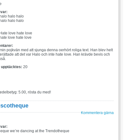
e
 var:
 halo halo halo
 halo halo halo
:
 Hate love hate love
hate love hate love
ntarer:
min pojkvän med att sjunga denna oerhört roliga text. Han blev helt
berättade att det var Halo och inte hate love. Han krävde bevis och
kså.
t upptäcktes:
20
edelbetyg: 5.00, rösta du med!
iscotheque
Kommentera gärna
 var:
heque we’re dancing at the Trendotheque
: