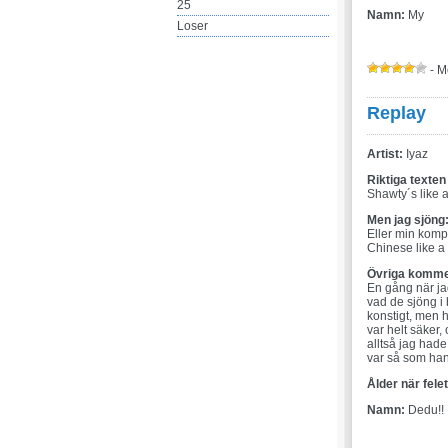
25
Namn:
My
Loser
- M
Replay
Artist:
Iyaz
Riktiga texten
Shawty´s like 
Men jag sjöng
Eller min komp
Chinese like a
Övriga komme
En gång när jag
vad de sjöng i
konstigt, men 
var helt säker,
alltså jag hade 
var så som han
Ålder när fele
Namn:
Dedu!! 