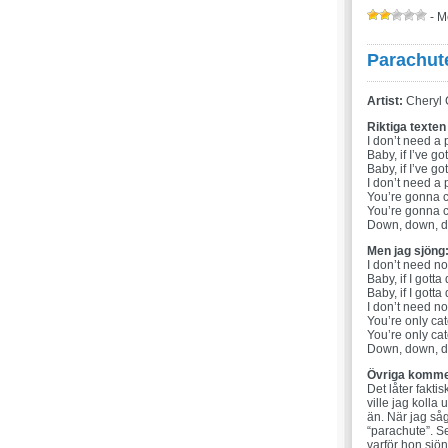
- M
Parachut
Artist:
Cheryl 
Riktiga texten
I don’t need a
Baby, if I’ve go
Baby, if I’ve go
I don’t need a
You’re gonna 
You’re gonna cat
Down, down, 
Men jag sjöng
I don’t need no
Baby, if I gotta
Baby, if I gotta
I don’t need no
You’re only ca
You’re only catch
Down, down, 
Övriga komme
Det låter fakti
ville jag kolla
än. När jag såg
“parachute”. Se
varför hon sjön