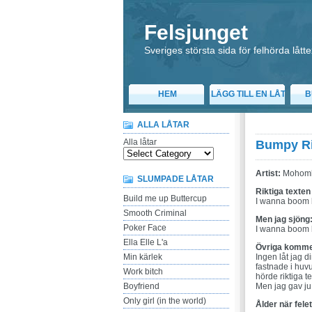
Felsjunget
Sveriges största sida för felhörda låtte
HEM
LÄGG TILL EN LÅT
B
ALLA LÅTAR
Alla låtar
Bumpy R
Artist:
Mohom
SLUMPADE LÅTAR
Riktiga texten
Build me up Buttercup
I wanna boom 
Smooth Criminal
Men jag sjöng
Poker Face
I wanna boom 
Ella Elle L'a
Övriga komme
Min kärlek
Ingen låt jag 
fastnade i huv
Work bitch
hörde riktiga t
Boyfriend
Men jag gav ju 
Only girl (in the world)
Ålder när fele