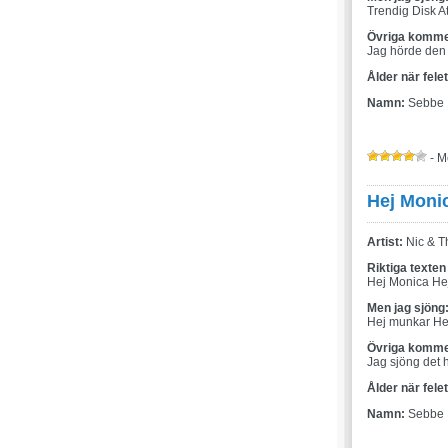
Trendig Disk At
Övriga komme
Jag hörde den 
Ålder när fele
Namn:
Sebbe
- M
Hej Moni
Artist:
Nic & T
Riktiga texten
Hej Monica Hej
Men jag sjöng
Hej munkar He
Övriga komme
Jag sjöng det 
Ålder när fele
Namn:
Sebbe