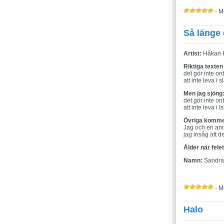
- M
Så länge
Artist:
Håkan H
Riktiga texten
det gör inte ont
att inte leva i s
Men jag sjöng
det gör inte ont
att inte leva i I
Övriga komme
Jag och en anna
jag insåg att d
Ålder när fele
Namn:
Sandra
- M
Halo