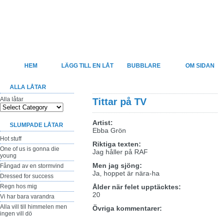
Felsjunget
Sveriges största sida för felhörda låttexter
HEM
LÄGG TILL EN LÅT
BUBBLARE
OM SIDAN
ALLA LÅTAR
Alla låtar
Tittar på TV
Artist:
SLUMPADE LÅTAR
Ebba Grön
Hot stuff
Riktiga texten:
One of us is gonna die
Jag håller på RAF
young
Men jag sjöng:
Fångad av en stormvind
Ja, hoppet är nära-ha
Dressed for success
Regn hos mig
Ålder när felet upptäcktes:
20
Vi har bara varandra
Alla vill till himmelen men
Övriga kommentarer:
ingen vill dö