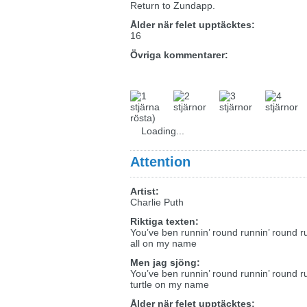
Return to Zundapp.
Ålder när felet upptäcktes:
16
Övriga kommentarer:
rösta)
Loading...
Attention
Artist:
Charlie Puth
Riktiga texten:
You’ve ben runnin’ round runnin’ round run
all on my name
Men jag sjöng:
You’ve ben runnin’ round runnin’ round ru
turtle on my name
Ålder när felet upptäcktes: