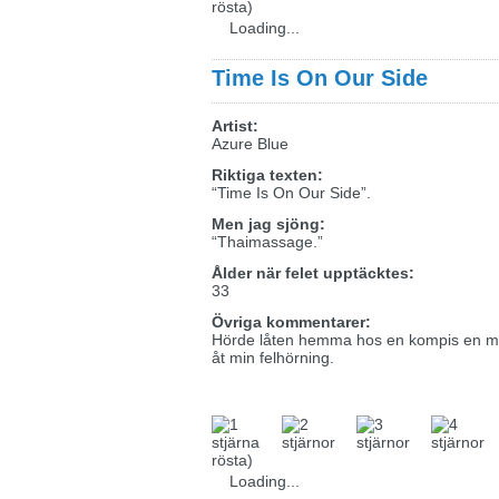
rösta)
Loading...
Time Is On Our Side
Artist:
Azure Blue
Riktiga texten:
“Time Is On Our Side”.
Men jag sjöng:
“Thaimassage.”
Ålder när felet upptäcktes:
33
Övriga kommentarer:
Hörde låten hemma hos en kompis en mi
åt min felhörning.
rösta)
Loading...