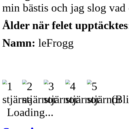
min bästis och jag slog va
Ålder när felet upptäcktes
Namn:
leFrogg
(Bli
Loading...