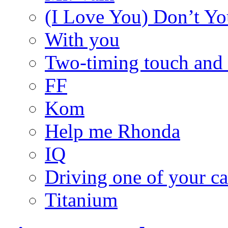
(I Love You) Don’t You
With you
Two-timing touch and
FF
Kom
Help me Rhonda
IQ
Driving one of your ca
Titanium