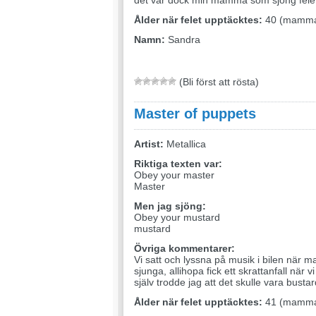
det var dock min mamma som sjöng fele
Ålder när felet upptäcktes:
40 (mammas
Namn:
Sandra
(Bli först att rösta)
Master of puppets
Artist:
Metallica
Riktiga texten var:
Obey your master
Master
Men jag sjöng:
Obey your mustard
mustard
Övriga kommentarer:
Vi satt och lyssna på musik i bilen när 
sjunga, allihopa fick ett skrattanfall när 
själv trodde jag att det skulle vara bustar
Ålder när felet upptäcktes:
41 (mammas