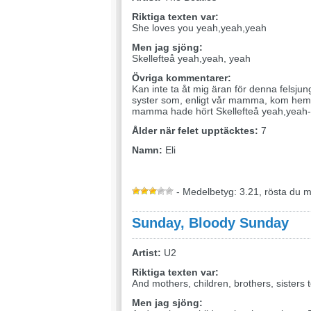
Riktiga texten var:
She loves you yeah,yeah,yeah
Men jag sjöng:
Skellefteå yeah,yeah, yeah
Övriga kommentarer:
Kan inte ta åt mig äran för denna felsjun
syster som, enligt vår mamma, kom hem
mamma hade hört Skellefteå yeah,yeah-
Ålder när felet upptäcktes:
7
Namn:
Eli
- Medelbetyg: 3.21, rösta du 
Sunday, Bloody Sunday
Artist:
U2
Riktiga texten var:
And mothers, children, brothers, sisters 
Men jag sjöng: