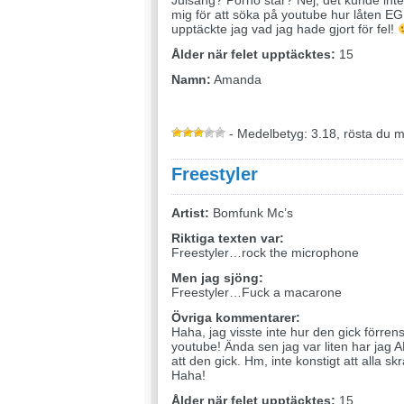
Julsång? Porno star? Nej, det kunde int
mig för att söka på youtube hur låten 
upptäckte jag vad jag hade gjort för fel!
Ålder när felet upptäcktes:
15
Namn:
Amanda
- Medelbetyg: 3.18, rösta du 
Freestyler
Artist:
Bomfunk Mc’s
Riktiga texten var:
Freestyler…rock the microphone
Men jag sjöng:
Freestyler…Fuck a macarone
Övriga kommentarer:
Haha, jag visste inte hur den gick förren
youtube! Ända sen jag var liten har jag A
att den gick. Hm, inte konstigt att alla skr
Haha!
Ålder när felet upptäcktes:
15