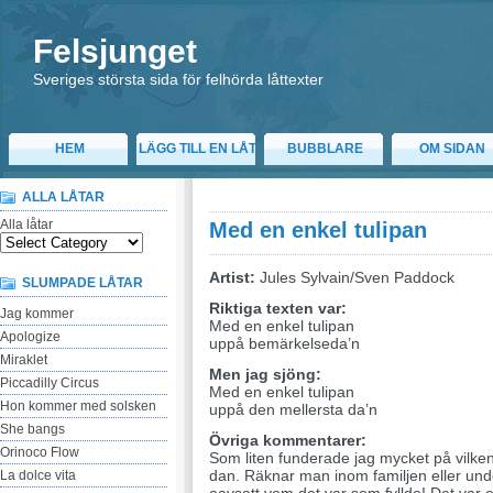
Felsjunget
Sveriges största sida för felhörda låttexter
HEM
LÄGG TILL EN LÅT
BUBBLARE
OM SIDAN
ALLA LÅTAR
Alla låtar
Med en enkel tulipan
Artist:
Jules Sylvain/Sven Paddock
SLUMPADE LÅTAR
Riktiga texten var:
Jag kommer
Med en enkel tulipan
Apologize
uppå bemärkelseda’n
Miraklet
Men jag sjöng:
Piccadilly Circus
Med en enkel tulipan
Hon kommer med solsken
uppå den mellersta da’n
She bangs
Övriga kommentarer:
Orinoco Flow
Som liten funderade jag mycket på vilke
dan. Räknar man inom familjen eller unde
La dolce vita