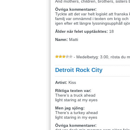
And mothers, children, brothers, sisters
Övriga kommentarer:
Tyckte att det var helt logiskt att frans
familj var omnämnd i texten om krig och 
igen efter ett längre lyssningsupphåll sjö
Ålder när felet upptäcktes:
18
Namn:
Matti
- Medelbetyg: 3.00, rösta du 
Detroit Rock City
Artist:
Kiss
Riktiga texten var:
There’s a truck ahead
light staring at my eyes
Men jag sjöng:
There’s a turkey ahead
light staring in my eyes
Övriga kommentarer: