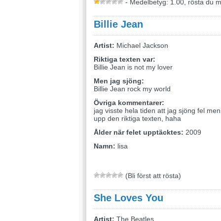
- Medelbetyg: 1.00, rösta du 
Billie Jean
Artist:
Michael Jackson
Riktiga texten var:
Billie Jean is not my lover
Men jag sjöng:
Billie Jean rock my world
Övriga kommentarer:
jag visste hela tiden att jag sjöng fel men
upp den riktiga texten, haha
Ålder när felet upptäcktes:
2009
Namn:
lisa
(Bli först att rösta)
She Loves You
Artist:
The Beatles