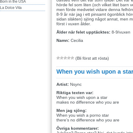
oavsett vem det var som fyllde! Det va
Born in the USA
hörde fel som liten (och vilket litet barn
La Dolce Vita
men förde medvetet vidare denna felhörnin
8-9 år när jag i ett pinsamt ögonblick hö
sidan släkten) sjöng något annat, men mi
först i vuxen ålder.
Ålder när felet upptäcktes:
8-9/vuxen
Namn:
Cecilia
(Bli först att rösta)
When you wish upon a sta
Artist:
Nsync
Riktiga texten var:
When you wish upon a star
makes no difference who you are
Men jag sjöng:
When you wish a porno star
there’s no difference who you are
Övriga kommentarer: