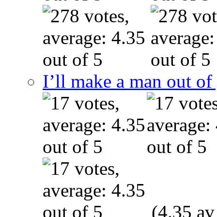
I’ll make a man out o
(4.35 av