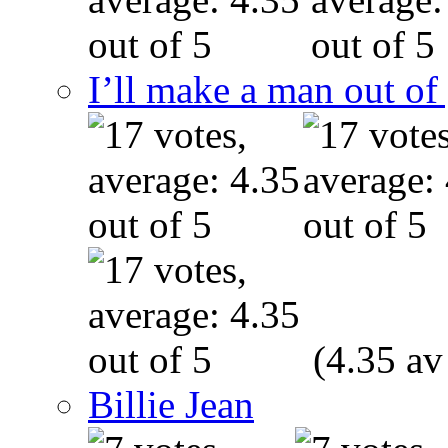
I’ll make a man out o
(4.35 av
Billie Jean