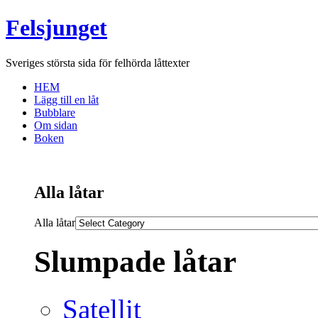
Felsjunget
Sveriges största sida för felhörda låttexter
HEM
Lägg till en låt
Bubblare
Om sidan
Boken
Alla låtar
Alla låtar
Slumpade låtar
Satellit