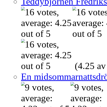
Teddybjörnen Fredrik
(4.25 av
En midsommarnattsdr