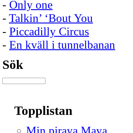
-
Only one
-
Talkin’ ‘Bout You
-
Piccadilly Circus
-
En kväll i tunnelbanan
Sök
Topplistan
Min piraya Maya