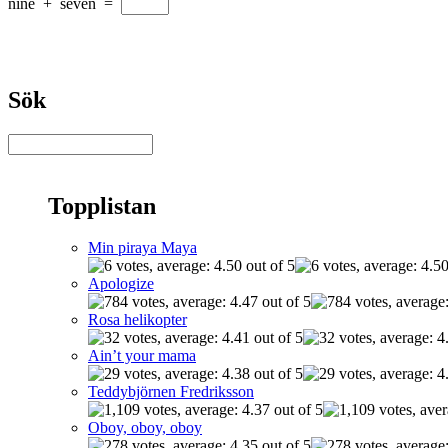
nine
+
seven
=
Sök
Topplistan
Min piraya Maya
Apologize
Rosa helikopter
Ain’t your mama
Teddybjörnen Fredriksson
Oboy, oboy, oboy