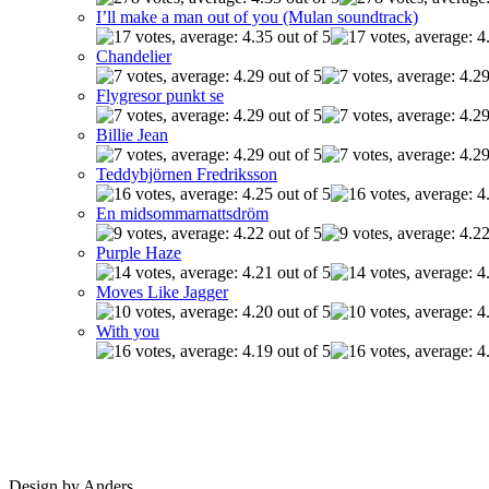
I’ll make a man out of you (Mulan soundtrack)
Chandelier
Flygresor punkt se
Billie Jean
Teddybjörnen Fredriksson
En midsommarnattsdröm
Purple Haze
Moves Like Jagger
With you
Design by Anders.