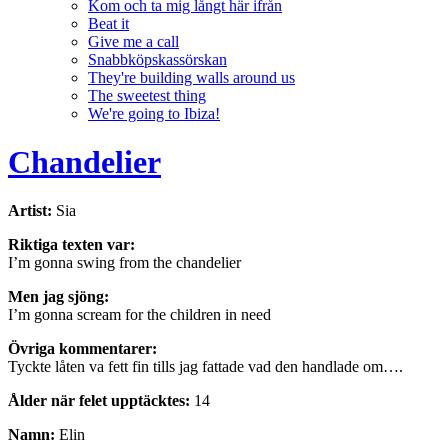
Kom och ta mig långt här ifrån
Beat it
Give me a call
Snabbköpskassörskan
They're building walls around us
The sweetest thing
We're going to Ibiza!
Chandelier
Artist:
Sia
Riktiga texten var:
I’m gonna swing from the chandelier
Men jag sjöng:
I’m gonna scream for the children in need
Övriga kommentarer:
Tyckte låten va fett fin tills jag fattade vad den handlade om….
Ålder när felet upptäcktes:
14
Namn:
Elin