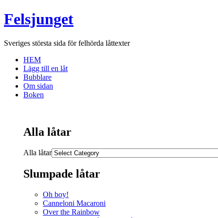
Felsjunget
Sveriges största sida för felhörda låttexter
HEM
Lägg till en låt
Bubblare
Om sidan
Boken
Alla låtar
Alla låtar
Slumpade låtar
Oh boy!
Canneloni Macaroni
Over the Rainbow