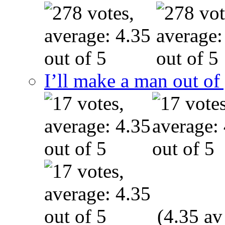
I’ll make a man out o
(4.35 av