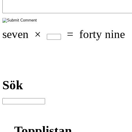
seven
×
=
forty nine
Sök
Topplistan