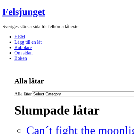
Felsjunget
Sveriges största sida för felhörda låttexter
HEM
Lägg till en låt
Bubblare
Om sidan
Boken
Alla låtar
Alla låtar
Slumpade låtar
Can´t fight the moonli