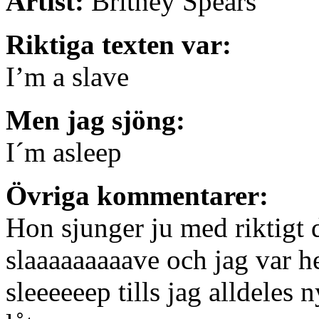
Artist:
Britney Spears
Riktiga texten var:
I’m a slave
Men jag sjöng:
I´m asleep
Övriga kommentarer:
Hon sjunger ju med riktigt d
slaaaaaaaaave och jag var he
sleeeeeep tills jag alldele