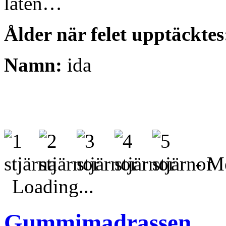
låten…
Ålder när felet upptäcktes
Namn:
ida
- Me
Loading...
Gummimadrassen