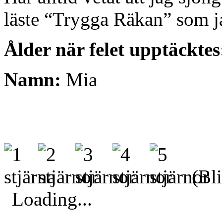
läste “Trygga Räkan” som ja
Ålder när felet upptäcktes
Namn:
Mia
(Bli
Loading...