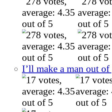
I’ll make a man out o