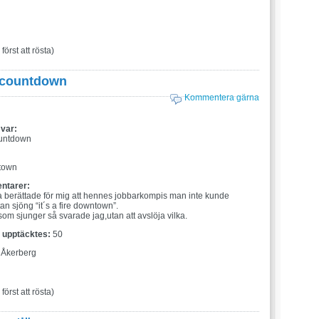
 först att rösta)
l countdown
Kommentera gärna
 var:
countdown
:
ntown
ntarer:
berättade för mig att hennes jobbarkompis man inte kunde
an sjöng “it´s a fire downtown”.
 som sjunger så svarade jag,utan att avslöja vilka.
t upptäcktes:
50
 Åkerberg
 först att rösta)