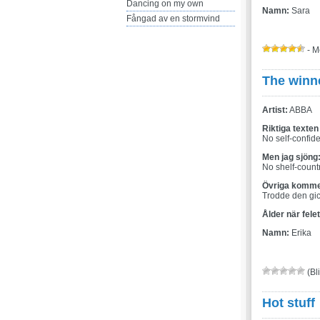
Dancing on my own
Namn:
Sara
Fångad av en stormvind
- M
The winne
Artist:
ABBA
Riktiga texten
No self-confid
Men jag sjöng
No shelf-coun
Övriga komme
Trodde den gick
Ålder när fele
Namn:
Erika
(Bli
Hot stuff