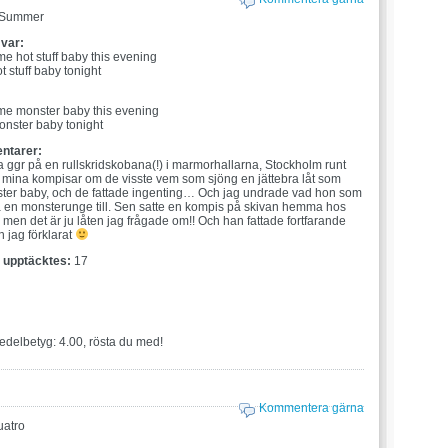
Summer
 var:
me hot stuff baby this evening
 stuff baby tonight
:
me monster baby this evening
nster baby tonight
ntarer:
a ggr på en rullskridskobana(!) i marmorhallarna, Stockholm runt
mina kompisar om de visste vem som sjöng en jättebra låt som
ter baby, och de fattade ingenting… Och jag undrade vad hon som
a en monsterunge till. Sen satte en kompis på skivan hemma hos
: men det är ju låten jag frågade om!! Och han fattade fortfarande
n jag förklarat
t upptäcktes:
17
edelbetyg: 4.00, rösta du med!
Kommentera gärna
atro