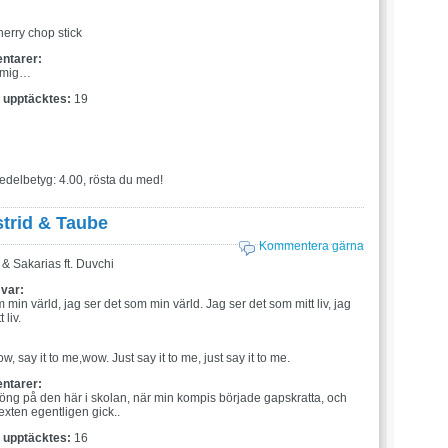
:
herry chop stick
ntarer:
 mig…
t upptäcktes:
19
edelbetyg: 4.00, rösta du med!
trid & Taube
Kommentera gärna
& Sakarias ft. Duvchi
 var:
 min värld, jag ser det som min värld. Jag ser det som mitt liv, jag
 liv.
:
w, say it to me,wow. Just say it to me, just say it to me.
ntarer:
jöng på den här i skolan, när min kompis började gapskratta, och
exten egentligen gick..
t upptäcktes:
16