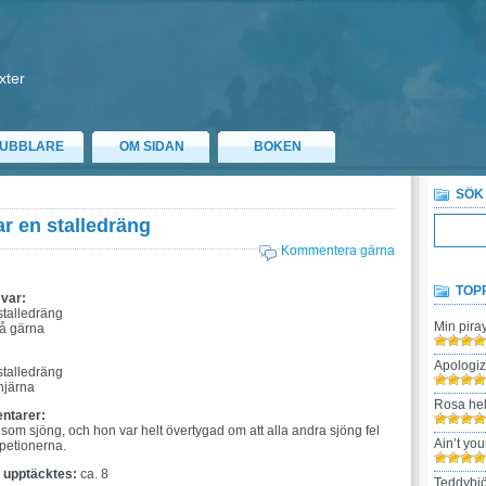
xter
UBBLARE
OM SIDAN
BOKEN
SÖK
ar en stalledräng
Kommentera gärna
TOP
 var:
stalledräng
Min pira
så gärna
:
Apologi
stalledräng
hjärna
Rosa hel
ntarer:
som sjöng, och hon var helt övertygad om att alla andra sjöng fel
Ain’t yo
epetionerna.
t upptäcktes:
ca. 8
Teddybjö