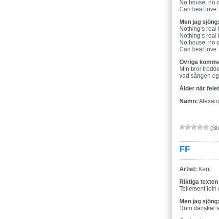
No house, no c
Can beat love
Men jag sjöng
Nothing’s real 
Nothing’s real 
No house, no c
Can beat love
Övriga komme
Min bror trodde
vad sången eg
Ålder när fele
Namn:
Alexan
(Bli
FF
Artist:
Kent
Riktiga texten
Tellement loin
Men jag sjöng
Dom danskar s