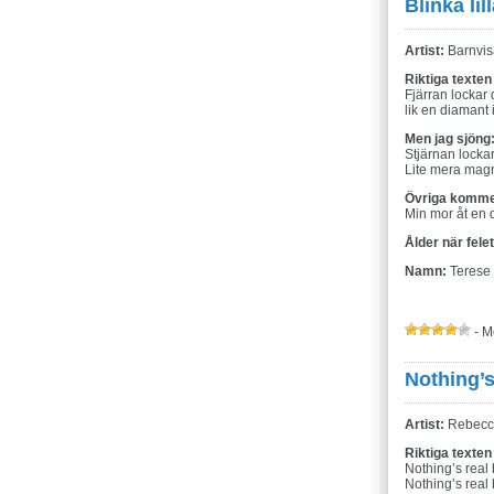
Blinka lil
Artist:
Barnvis
Riktiga texten
Fjärran lockar
lik en diamant 
Men jag sjöng
Stjärnan lockar
Lite mera mag
Övriga komme
Min mor åt en 
Ålder när fele
Namn:
Terese
- M
Nothing’s
Artist:
Rebecc
Riktiga texten
Nothing’s real 
Nothing’s real 