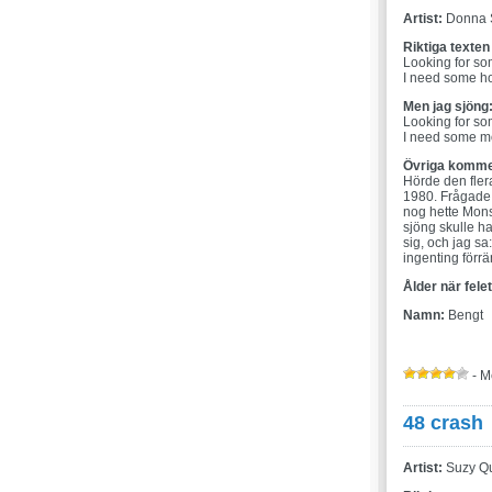
Artist:
Donna 
Riktiga texten
Looking for so
I need some hot
Men jag sjöng
Looking for so
I need some mo
Övriga komme
Hörde den fler
1980. Frågade 
nog hette Mons
sjöng skulle h
sig, och jag sa
ingenting förrä
Ålder när fele
Namn:
Bengt
- M
48 crash
Artist:
Suzy Qu