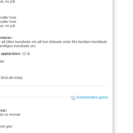
ar, no job
:
butter love
butter love
ar, no job
ntarer:
 att låten handlade om att hon älskade smör tills familjen berättade
entligen handlade om.
t upptäcktes:
12 år
der
 först att rösta)
Kommentera gärna
 var:
 de ce monde
:
om glor