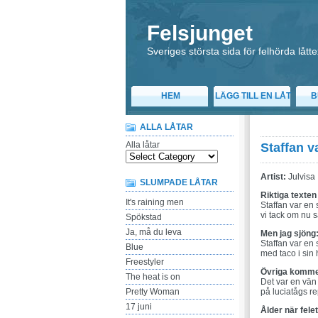
Felsjunget
Sveriges största sida för felhörda låtte
HEM
LÄGG TILL EN LÅT
B
ALLA LÅTAR
Alla låtar
Staffan v
Artist:
Julvisa
SLUMPADE LÅTAR
Riktiga texten
It's raining men
Staffan var en 
vi tack om nu 
Spökstad
Ja, må du leva
Men jag sjöng
Staffan var en 
Blue
med taco i sin 
Freestyler
Övriga komme
The heat is on
Det var en vän 
Pretty Woman
på luciatågs r
17 juni
Ålder när fele