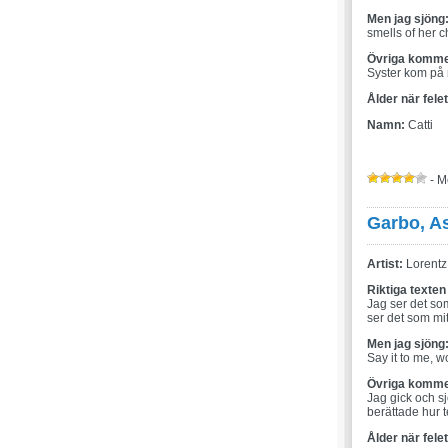
Men jag sjöng
smells of her c
Övriga komme
Syster kom på
Ålder när fele
Namn:
Catti
- M
Garbo, As
Artist:
Lorentz 
Riktiga texten
Jag ser det som
ser det som mitt
Men jag sjöng
Say it to me, wo
Övriga komme
Jag gick och s
berättade hur t
Ålder när fele