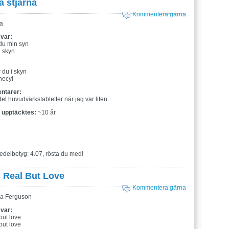
la stjärna
Kommentera gärna
a
 var:
 du min syn
i skyn
:
 du i skyn
necyl
ntarer:
del huvudvärkstabletter när jag var liten…
t upptäcktes:
~10 år
edelbetyg: 4.07, rösta du med!
 Real But Love
Kommentera gärna
a Ferguson
 var:
but love
but love