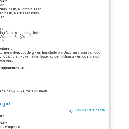
 var:
ash
tnin’ flash, a lightnin’ flash
ash bash, a silk sash bash
rash…
:
ash
ning flash, a lightning flash
zy’s band, Suzy’s band,
rash…
ntarer:
jag sjöng den, trodde texten handlade om Suzy själv som var född
d -50). Först i vuxen ålder läste jag den riktiga texten och förstod
lade om…
t upptäcktes:
40
edelbetyg: 4.50, rösta du med!
 girl
Kommentera gärna
rry
 var:
erry chapstick