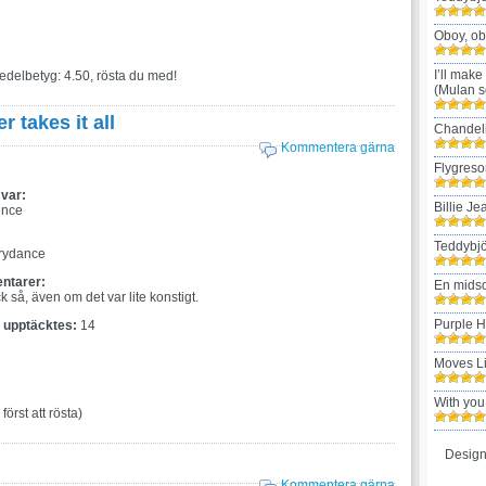
Oboy, ob
I’ll make
edelbetyg: 4.50, rösta du med!
(Mulan s
r takes it all
Chandel
Kommentera gärna
Flygreso
 var:
Billie Je
ence
:
Teddybjö
trydance
ntarer:
En mids
 så, även om det var lite konstigt.
Purple 
t upptäcktes:
14
Moves L
With you
 först att rösta)
Design
Kommentera gärna