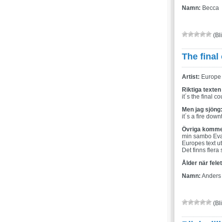
Namn:
Becca
(Bli
The fina
Artist:
Europe
Riktiga texten
it´s the final 
Men jag sjöng
it´s a fire dow
Övriga komme
min sambo Eva 
Europes text ut
Det finns flera
Ålder när fele
Namn:
Anders
(Bli