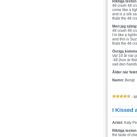
Riktiga texten
48 crash 48 cr
come like a ligh
and is a silk s
thats the 48 c
Men jag sjöng
48 crash 48 cr
I’m like a light
and this is Su
thats the 48 c
Övriga komme
Var 10 år när 
-48 (hon är föd
vad den hand
Ålder när fele
Namn:
Bengt
- M
I Kissed a
Artist:
Katy Pe
Riktiga texten
the taste of ch