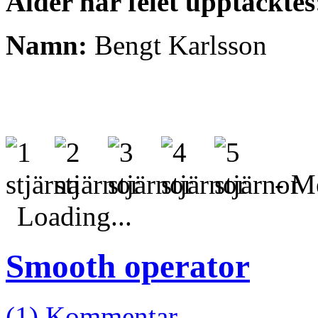
Ålder när felet upptäcktes
Namn:
Bengt Karlsson
- Me
Loading...
Smooth operator
(1) Kommentar