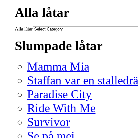
Alla låtar
Alla låtar
Slumpade låtar
Mamma Mia
Staffan var en stalledr
Paradise City
Ride With Me
Survivor
Se på mej