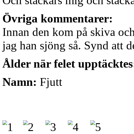
Och stackars mig och stacka
Övriga kommentarer:
Innan den kom på skiva och j
jag han sjöng så. Synd att d
Ålder när felet upptäcktes
Namn:
Fjutt