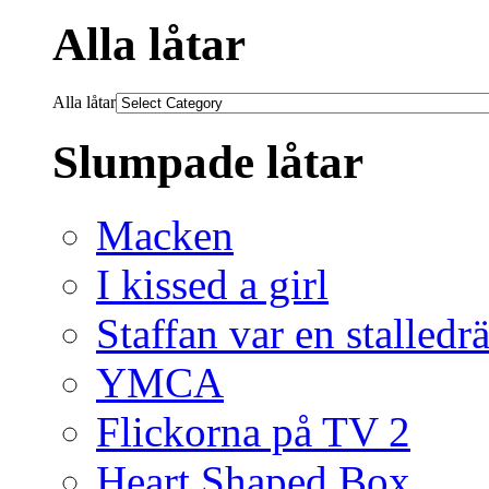
Alla låtar
Alla låtar
Slumpade låtar
Macken
I kissed a girl
Staffan var en stalledr
YMCA
Flickorna på TV 2
Heart Shaped Box