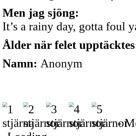
Men jag sjöng:
It’s a rainy day, gotta foul y
Ålder när felet upptäckte
Namn:
Anonym
- Me