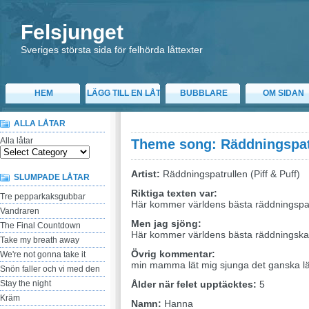
Felsjunget
Sveriges största sida för felhörda låttexter
HEM
LÄGG TILL EN LÅT
BUBBLARE
OM SIDAN
ALLA LÅTAR
Alla låtar
Theme song: Räddningspat
Artist:
Räddningspatrullen (Piff & Puff)
SLUMPADE LÅTAR
Riktiga texten var:
Tre pepparkaksgubbar
Här kommer världens bästa räddningspat
Vandraren
Men jag sjöng:
The Final Countdown
Här kommer världens bästa räddningskas
Take my breath away
Övrig kommentar:
We're not gonna take it
min mamma lät mig sjunga det ganska 
Snön faller och vi med den
Stay the night
Ålder när felet upptäcktes:
5
Kräm
Namn:
Hanna