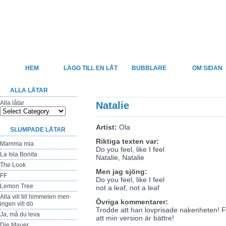
Felsjunget
Sveriges största sida för felhörda låttexter
HEM
LÄGG TILL EN LÅT
BUBBLARE
OM SIDAN
ALLA LÅTAR
Alla låtar
Natalie
Artist:
Ola
SLUMPADE LÅTAR
Riktiga texten var:
Mamma mia
Do you feel, like I feel
La Isla Bonita
Natalie, Natalie
The Look
Men jag sjöng:
FF
Do you feel, like I feel
Lemon Tree
not a leaf, not a leaf
Alla vill till himmelen men
Övriga kommentarer:
ingen vill dö
Trodde att han lovprisade nakenheten! Fa
Ja, må du leva
att min version är bättre!
Die Mauer