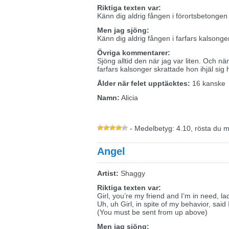
Riktiga texten var:
Känn dig aldrig fången i förortsbetongen
Men jag sjöng:
Känn dig aldrig fången i farfars kalsonge
Övriga kommentarer:
Sjöng alltid den när jag var liten. Och
farfars kalsonger skrattade hon ihjäl sig
Ålder när felet upptäcktes:
16 kanske
Namn:
Alicia
- Medelbetyg: 4.10, rösta du 
Angel
Artist:
Shaggy
Riktiga texten var:
Girl, you’re my friend and I’m in need, la
Uh, uh Girl, in spite of my behavior, said
(You must be sent from up above)
Men jag sjöng: