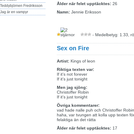
Ålder när felet upptäcktes:
26
Teddybjörnen Fredriksson
Namn:
Jennie Eriksson
Jag är en vampyr
- Medelbetyg: 1.33, r
Sex on Fire
Artist:
Kings of leon
Riktiga texten var:
If it’s not forever
If it’s just tonight
Men jag sjöng:
Christoffer Robin
If it’s just tonight
Övriga kommentarer:
vad hade nalle puh och Christoffer Robi
haha, var tvungen att kolla upp texten fö
felaktiga än det rätta
Ålder när felet upptäcktes:
17