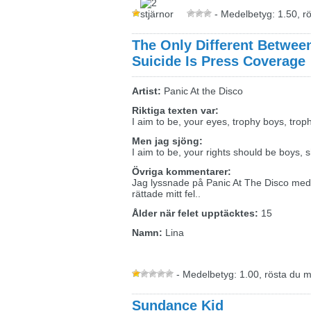
- Medelbetyg: 1.50, r
The Only Different Betwe
Suicide Is Press Coverage
Artist:
Panic At the Disco
Riktiga texten var:
I aim to be, your eyes, trophy boys, trop
Men jag sjöng:
I aim to be, your rights should be boys, 
Övriga kommentarer:
Jag lyssnade på Panic At The Disco med
rättade mitt fel..
Ålder när felet upptäcktes:
15
Namn:
Lina
- Medelbetyg: 1.00, rösta du 
Sundance Kid