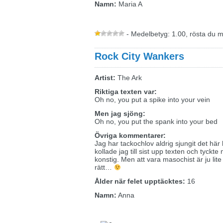
Namn:
Maria A
- Medelbetyg: 1.00, rösta du 
Rock City Wankers
Artist:
The Ark
Riktiga texten var:
Oh no, you put a spike into your vein
Men jag sjöng:
Oh no, you put the spank into your bed
Övriga kommentarer:
Jag har tackochlov aldrig sjungit det här
kollade jag till sist upp texten och tyckt
konstig. Men att vara masochist är ju lite
rätt…
Ålder när felet upptäcktes:
16
Namn:
Anna