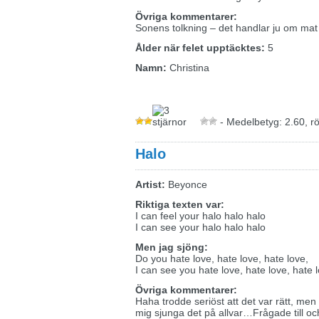
Övriga kommentarer:
Sonens tolkning – det handlar ju om ma
Ålder när felet upptäcktes:
5
Namn:
Christina
- Medelbetyg: 2.60, r
Halo
Artist:
Beyonce
Riktiga texten var:
I can feel your halo halo halo
I can see your halo halo halo
Men jag sjöng:
Do you hate love, hate love, hate love,
I can see you hate love, hate love, hate 
Övriga kommentarer:
Haha trodde seriöst att det var rätt, me
mig sjunga det på allvar…Frågade till oc