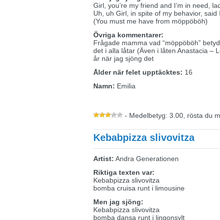
Girl, you’re my friend and I’m in need, la
Uh, uh Girl, in spite of my behavior, said
(You must me have from möppöböh)
Övriga kommentarer:
Frågade mamma vad “möppöböh” betyder
det i alla låtar (Även i låten Anastacia – 
år när jag sjöng det
Ålder när felet upptäcktes:
16
Namn:
Emilia
- Medelbetyg: 3.00, rösta du 
Kebabpizza slivovitza
Artist:
Andra Generationen
Riktiga texten var:
Kebabpizza slivovitza
bomba cruisa runt i limousine
Men jag sjöng:
Kebabpizza slivovitza
bomba dansa runt i lingonsylt