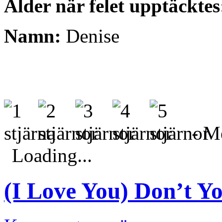
Ålder när felet upptäckte
Namn:
Denise
- Me
Loading...
(I Love You) Don’t Yo