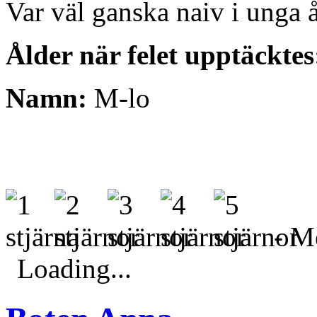
Var väl ganska naiv i unga å
Ålder när felet upptäckte
Namn:
M-lo
- Me
Loading...