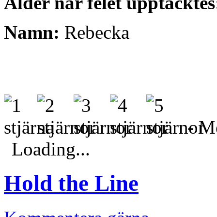
Ålder när felet upptäcktes
Namn:
Rebecka
- Me
Loading...
Hold the Line