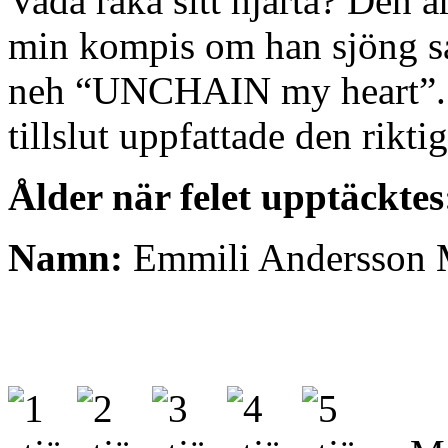
Vadå raka sitt hjärta? Den ä
min kompis om han sjöng så
neh “UNCHAIN my heart”. H
tillslut uppfattade den rikti
Ålder när felet upptäcktes
Namn:
Emmili Andersson 