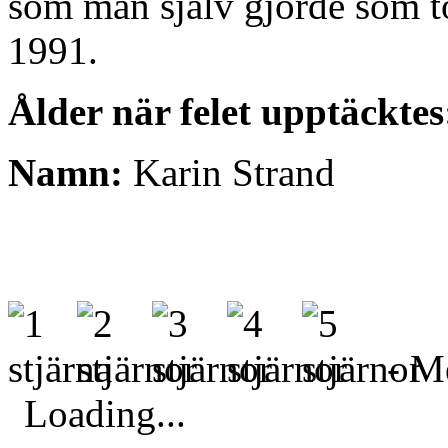
som man själv gjorde som to
1991.
Ålder när felet upptäcktes
Namn:
Karin Strand
- Me
Loading...