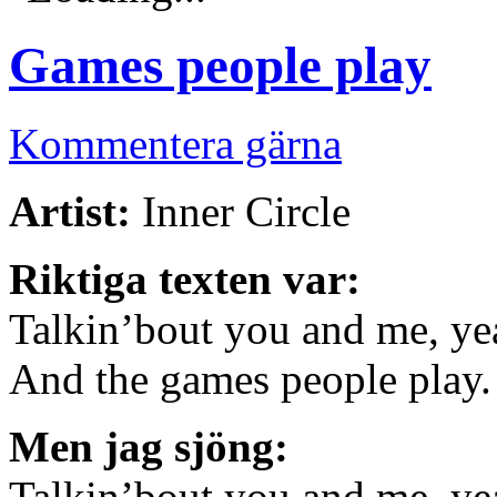
Games people play
Kommentera gärna
Artist:
Inner Circle
Riktiga texten var:
Talkin’bout you and me, ye
And the games people play.
Men jag sjöng:
Talkin’bout you and me, ye