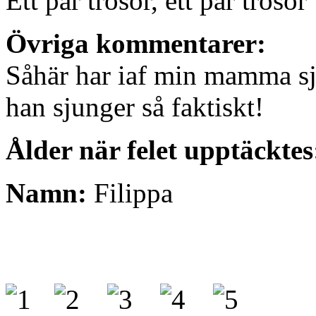
Ett par trosor, ett par trosor
Övriga kommentarer:
Såhär har iaf min mamma sju
han sjunger så faktiskt!
Ålder när felet upptäcktes
Namn:
Filippa