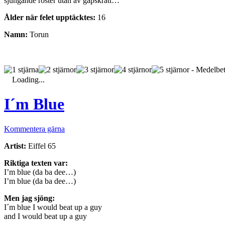
sjungande röster utan av gapskratt…
Ålder när felet upptäcktes:
16
Namn:
Torun
- Medelbet
Loading...
I´m Blue
Kommentera gärna
Artist:
Eiffel 65
Riktiga texten var:
I’m blue (da ba dee…)
I’m blue (da ba dee…)
Men jag sjöng:
I´m blue I would beat up a guy
and I would beat up a guy