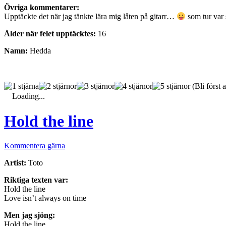
Övriga kommentarer:
Upptäckte det när jag tänkte lära mig låten på gitarr…
som tur var 
Ålder när felet upptäcktes:
16
Namn:
Hedda
(Bli först a
Loading...
Hold the line
Kommentera gärna
Artist:
Toto
Riktiga texten var:
Hold the line
Love isn’t always on time
Men jag sjöng:
Hold the line