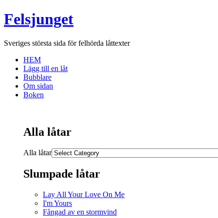
Felsjunget
Sveriges största sida för felhörda låttexter
HEM
Lägg till en låt
Bubblare
Om sidan
Boken
Alla låtar
Alla låtar
Slumpade låtar
Lay All Your Love On Me
I'm Yours
Fångad av en stormvind