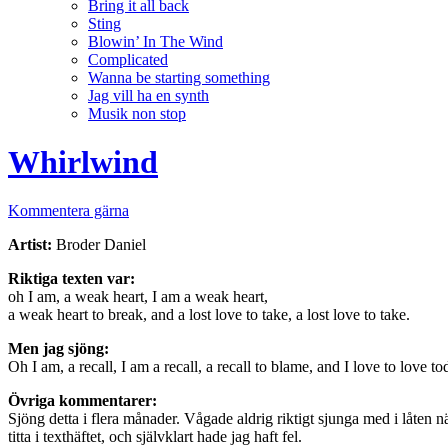
Bring it all back
Sting
Blowin’ In The Wind
Complicated
Wanna be starting something
Jag vill ha en synth
Musik non stop
Whirlwind
Kommentera gärna
Artist:
Broder Daniel
Riktiga texten var:
oh I am, a weak heart, I am a weak heart,
a weak heart to break, and a lost love to take, a lost love to take.
Men jag sjöng:
Oh I am, a recall, I am a recall, a recall to blame, and I love to love to
Övriga kommentarer:
Sjöng detta i flera månader. Vågade aldrig riktigt sjunga med i låten 
titta i texthäftet, och självklart hade jag haft fel.