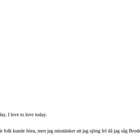
day, I love to love today.
när folk kunde höra, men jag misstänker att jag sjöng fel då jag såg Bro