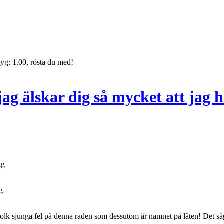
yg: 1.00, rösta du med!
 jag älskar dig så mycket att jag 
ig
ig
 folk sjunga fel på denna raden som dessutom är namnet på låten! Det säg