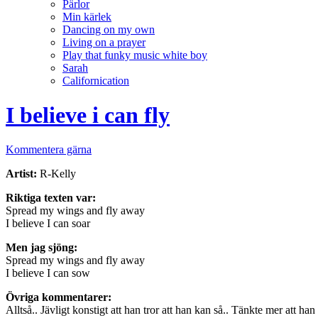
Pärlor
Min kärlek
Dancing on my own
Living on a prayer
Play that funky music white boy
Sarah
Californication
I believe i can fly
Kommentera gärna
Artist:
R-Kelly
Riktiga texten var:
Spread my wings and fly away
I believe I can soar
Men jag sjöng:
Spread my wings and fly away
I believe I can sow
Övriga kommentarer:
Alltså.. Jävligt konstigt att han tror att han kan så.. Tänkte mer att h