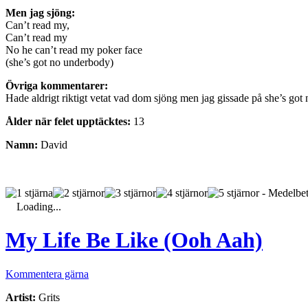
Men jag sjöng:
Can’t read my,
Can’t read my
No he can’t read my poker face
(she’s got no underbody)
Övriga kommentarer:
Hade aldrigt riktigt vetat vad dom sjöng men jag gissade på she’s go
Ålder när felet upptäcktes:
13
Namn:
David
- Medelbet
Loading...
My Life Be Like (Ooh Aah)
Kommentera gärna
Artist:
Grits