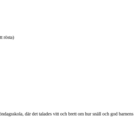
tt rösta)
l söndagsskola, där det talades vitt och brett om hur snäll och god ba