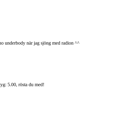
t no underbody när jag sjöng med radion ^^
yg: 5.00, rösta du med!