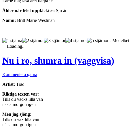
Lärde mig läsa året därpå ;F
Ålder när felet upptäcktes:
Sju år
Namn:
Britt Marie Westman
- Medelbet
Loading...
Nu i ro, slumra in (vaggvisa)
Kommentera gärna
Artist:
Trad.
Riktiga texten var:
Tills du väcks lilla vän
nästa morgon igen
Men jag sjöng:
Tills du väx lilla vän
nästa morgon igen