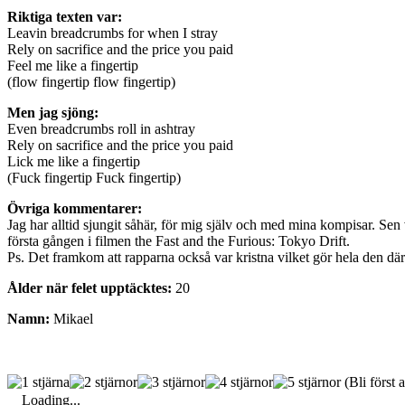
Riktiga texten var:
Leavin breadcrumbs for when I stray
Rely on sacrifice and the price you paid
Feel me like a fingertip
(flow fingertip flow fingertip)
Men jag sjöng:
Even breadcrumbs roll in ashtray
Rely on sacrifice and the price you paid
Lick me like a fingertip
(Fuck fingertip Fuck fingertip)
Övriga kommentarer:
Jag har alltid sjungit såhär, för mig själv och med mina kompisar. Sen v
första gången i filmen the Fast and the Furious: Tokyo Drift.
Ps. Det framkom att rapparna också var kristna vilket gör hela den dä
Ålder när felet upptäcktes:
20
Namn:
Mikael
(Bli först a
Loading...