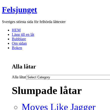
Felsjunget
Sveriges största sida för felhörda låttexter
HEM
Lägg till en låt
Bubblare
Om sidan
Boken
Alla låtar
Alla låtar
Slumpade låtar
Moves Like Jagger