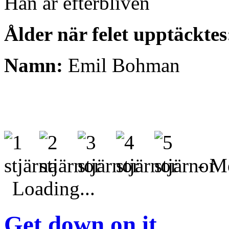
Han är efterbliven
Ålder när felet upptäcktes
Namn:
Emil Bohman
- Me
Loading...
Get down on it