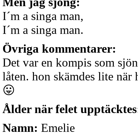
Men jag sjöng:
I´m a singa man,
I´m a singa man.
Övriga kommentarer:
Det var en kompis som sjöng
låten. hon skämdes lite när 
😛
Ålder när felet upptäcktes
Namn:
Emelie