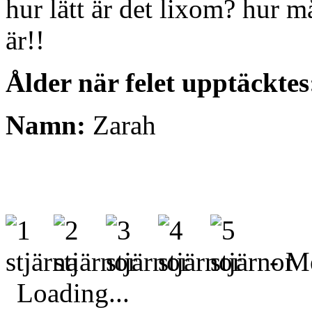
hur lätt är det lixom? hu
är!!
Ålder när felet upptäcktes
Namn:
Zarah
- Me
Loading...