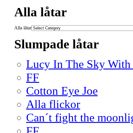
Alla låtar
Alla låtar
Slumpade låtar
Lucy In The Sky Wit
FF
Cotton Eye Joe
Alla flickor
Can´t fight the moonli
FF