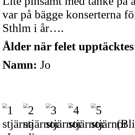
Lite pinsamt med tanke på a
var på bägge konserterna förr
Sthlm i år….
Ålder när felet upptäcktes
Namn:
Jo
(Bli