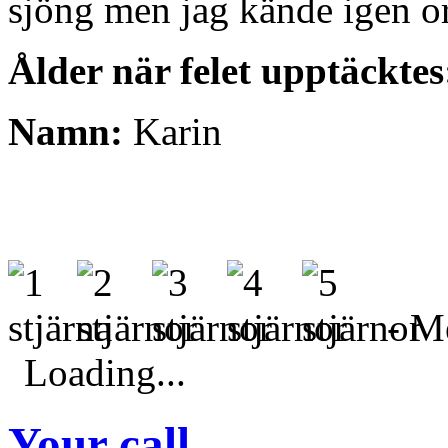
sjöng men jag kände igen ord
Ålder när felet upptäcktes
Namn:
Karin
- Me
Loading...
Your call