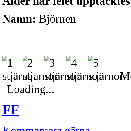
Ålder när felet upptäcktes
Namn:
Björnen
- Me
Loading...
FF
Kommentera gärna