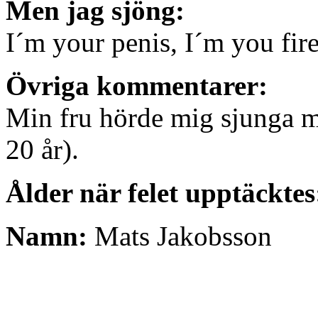
Men jag sjöng:
I´m your penis, I´m you fire
Övriga kommentarer:
Min fru hörde mig sjunga med
20 år).
Ålder när felet upptäcktes
Namn:
Mats Jakobsson