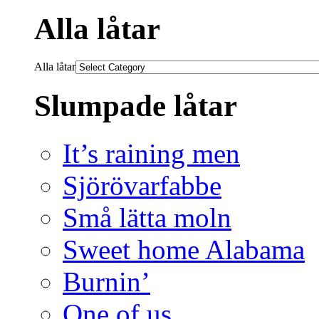
Alla låtar
Alla låtar
Slumpade låtar
It’s raining men
Sjörövarfabbe
Små lätta moln
Sweet home Alabama
Burnin’
One of us