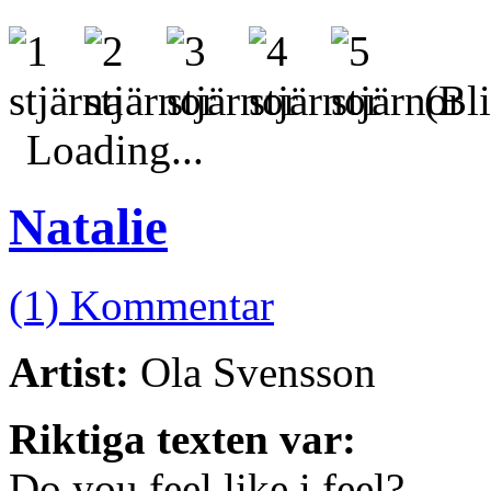
(Bli
Loading...
Natalie
(1) Kommentar
Artist:
Ola Svensson
Riktiga texten var:
Do you feel like i feel?