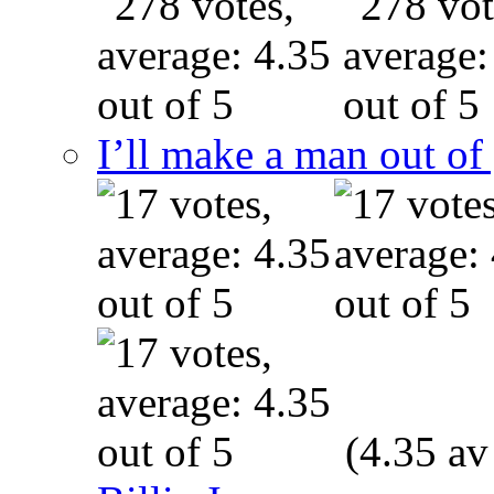
I’ll make a man out o
(4.35 av