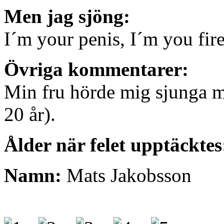
Men jag sjöng:
I´m your penis, I´m you fire
Övriga kommentarer:
Min fru hörde mig sjunga med
20 år).
Ålder när felet upptäcktes
Namn:
Mats Jakobsson