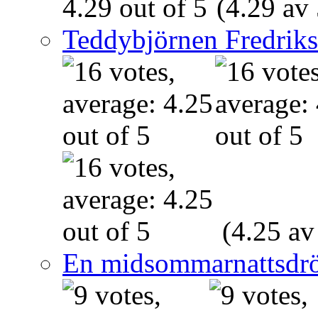
(4.29 av 
Teddybjörnen Fredrik
(4.25 av
En midsommarnattsdr