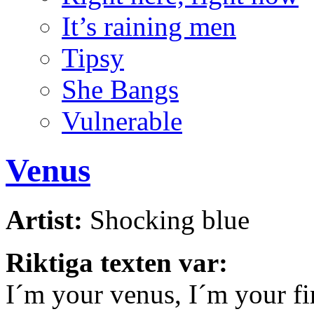
It’s raining men
Tipsy
She Bangs
Vulnerable
Venus
Artist:
Shocking blue
Riktiga texten var:
I´m your venus, I´m your fir