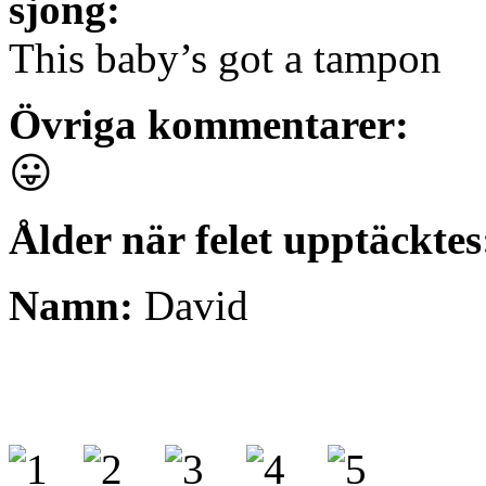
sjöng:
This baby’s got a tampon
Övriga kommentarer:
😛
Ålder när felet upptäcktes
Namn:
David