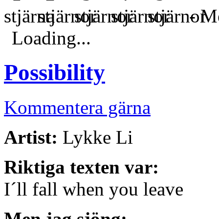
- Me
Loading...
Possibility
Kommentera gärna
Artist:
Lykke Li
Riktiga texten var:
I´ll fall when you leave
Men jag sjöng: