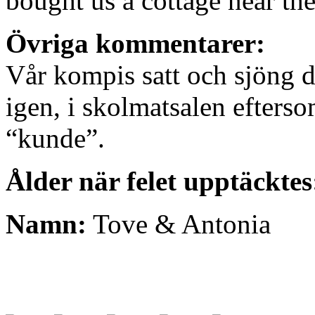
bought us a cottage near th
Övriga kommentarer:
Vår kompis satt och sjöng d
igen, i skolmatsalen efterso
“kunde”.
Ålder när felet upptäcktes
Namn:
Tove & Antonia