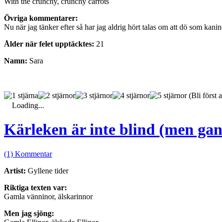
With the crunchy, crunchy carrots
Övriga kommentarer:
Nu när jag tänker efter så har jag aldrig hört talas om att dö som kanin
Ålder när felet upptäcktes:
21
Namn:
Sara
(Bli först a
Loading...
Kärleken är inte blind (men ga
(1) Kommentar
Artist:
Gyllene tider
Riktiga texten var:
Gamla vänninor, älskarinnor
Men jag sjöng: