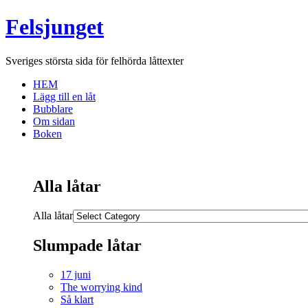
Felsjunget
Sveriges största sida för felhörda låttexter
HEM
Lägg till en låt
Bubblare
Om sidan
Boken
Alla låtar
Alla låtar
Slumpade låtar
17 juni
The worrying kind
Så klart