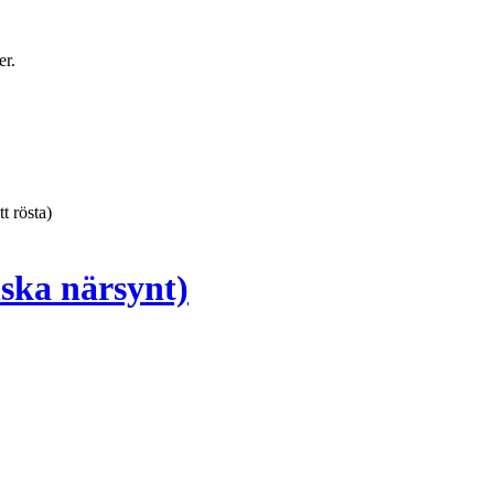
er.
tt rösta)
nska närsynt)