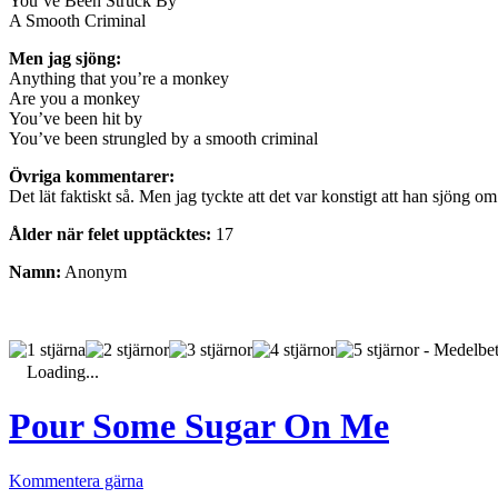
You’ve Been Struck By
A Smooth Criminal
Men jag sjöng:
Anything that you’re a monkey
Are you a monkey
You’ve been hit by
You’ve been strungled by a smooth criminal
Övriga kommentarer:
Det lät faktiskt så. Men jag tyckte att det var konstigt att han sjöng o
Ålder när felet upptäcktes:
17
Namn:
Anonym
- Medelbet
Loading...
Pour Some Sugar On Me
Kommentera gärna