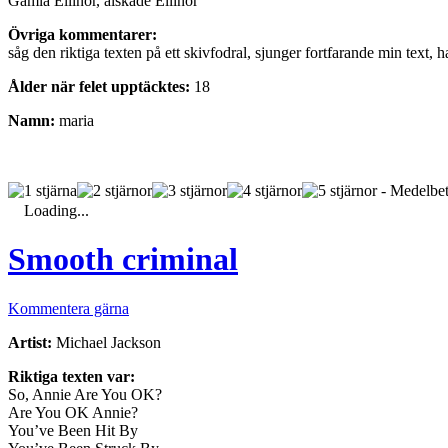
Gamla Ellinor, älskade Ellinor
Övriga kommentarer:
såg den riktiga texten på ett skivfodral, sjunger fortfarande min text, 
Ålder när felet upptäcktes:
18
Namn:
maria
- Medelbet
Loading...
Smooth criminal
Kommentera gärna
Artist:
Michael Jackson
Riktiga texten var:
So, Annie Are You OK?
Are You OK Annie?
You’ve Been Hit By