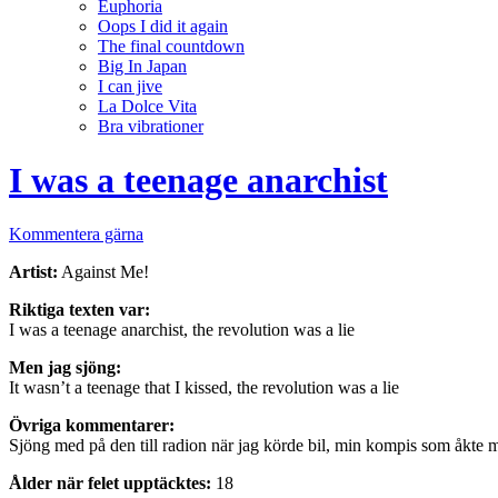
Euphoria
Oops I did it again
The final countdown
Big In Japan
I can jive
La Dolce Vita
Bra vibrationer
I was a teenage anarchist
Kommentera gärna
Artist:
Against Me!
Riktiga texten var:
I was a teenage anarchist, the revolution was a lie
Men jag sjöng:
It wasn’t a teenage that I kissed, the revolution was a lie
Övriga kommentarer:
Sjöng med på den till radion när jag körde bil, min kompis som åkte me
Ålder när felet upptäcktes:
18