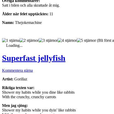
Övriga kommentarer:
Satt i bilen och alla skrattade åt mig.
Ålder när felet upptäcktes:
11
Namn:
Thejokemachine
(Bli först a
Loading...
Superfast jellyfish
Kommentera gärna
Artist:
Gorillaz
Riktiga texten var:
Shower my habits while you dine like rabbits
With the crunchy, crunchy carrots
Men jag sjöng:
Shower my habits while you dyin’ like rabbits