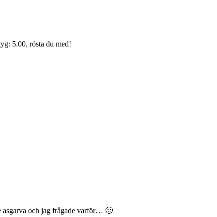
yg: 5.00, rösta du med!
de asgarva och jag frågade varför… 🙂