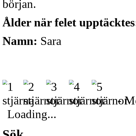
början.
Ålder när felet upptäcktes
Namn:
Sara
- Me
Loading...
Sök