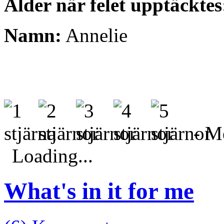
Ålder när felet upptäcktes
Namn:
Annelie
- Me
Loading...
What's in it for me