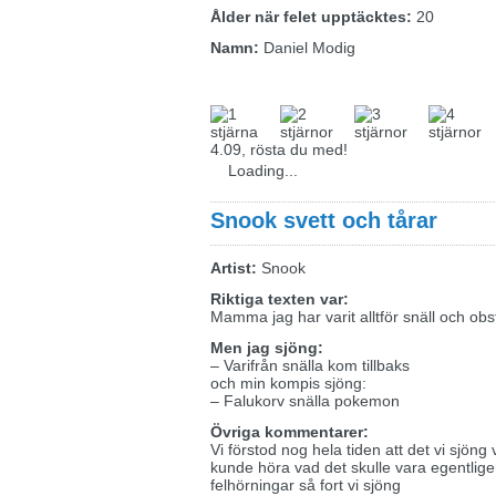
Ålder när felet upptäcktes:
20
Namn:
Daniel Modig
4.09, rösta du med!
Loading...
Snook svett och tårar
Artist:
Snook
Riktiga texten var:
Mamma jag har varit alltför snäll och obs
Men jag sjöng:
– Varifrån snälla kom tillbaks
och min kompis sjöng:
– Falukorv snälla pokemon
Övriga kommentarer:
Vi förstod nog hela tiden att det vi sjöng 
kunde höra vad det skulle vara egentlige
felhörningar så fort vi sjöng