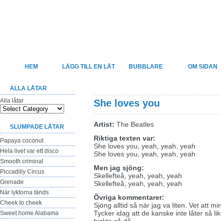
Felsjunget
Sveriges största sida för felhörda låttexter
HEM
LÄGG TILL EN LÅT
BUBBLARE
OM SIDAN
ALLA LÅTAR
Alla låtar
She loves you
Artist:
The Beatles
SLUMPADE LÅTAR
Riktiga texten var:
Papaya coconut
She loves you, yeah, yeah, yeah
Hela livet var ett disco
She loves you, yeah, yeah, yeah
Smooth criminal
Men jag sjöng:
Piccadilly Circus
Skellefteå, yeah, yeah, yeah
Grenade
Skellefteå, yeah, yeah, yeah
När lyktorna tänds
Övriga kommentarer:
Cheek to cheek
Sjöng alltid så när jag va liten. Vet att m
Tycker idag att de kanske inte låter så li
Sweet home Alabama