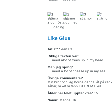
2.86, rösta du med!
Loading...
Like Glue
Artist:
Sean Paul
Riktiga texten var:
… need alot of trees up in my head
Men jag sjöng:
… need a lot of cheese up in my ass.
Övriga kommentarer:
Min bror och jag hörde denna låt på radi
såhär, vilket vi fann EXTREMT kul.
Ålder när felet upptäcktes:
15
Namn:
Madde Cb