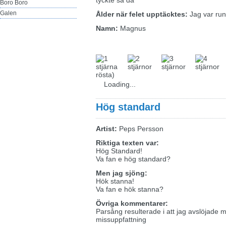
tyckte så då
Boro Boro
Galen
Ålder när felet upptäcktes:
Jag var run
Namn:
Magnus
rösta)
Loading...
Hög standard
Artist:
Peps Persson
Riktiga texten var:
Hög Standard!
Va fan e hög standard?
Men jag sjöng:
Hök stanna!
Va fan e hök stanna?
Övriga kommentarer:
Parsång resulterade i att jag avslöjade 
missuppfattning