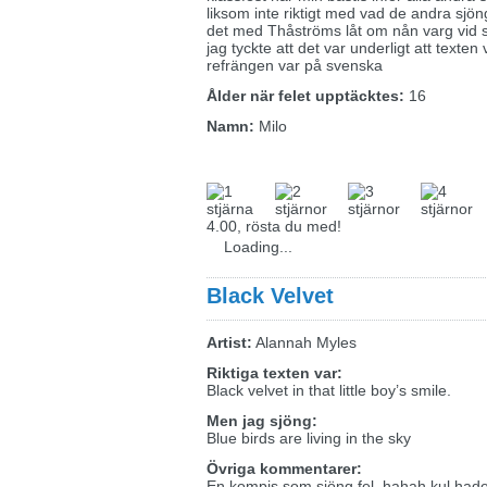
liksom inte riktigt med vad de andra sjö
det med Thåströms låt om nån varg vid s
jag tyckte att det var underligt att texte
refrängen var på svenska
Ålder när felet upptäcktes:
16
Namn:
Milo
4.00, rösta du med!
Loading...
Black Velvet
Artist:
Alannah Myles
Riktiga texten var:
Black velvet in that little boy’s smile.
Men jag sjöng:
Blue birds are living in the sky
Övriga kommentarer:
En kompis som sjöng fel, hahah kul hade