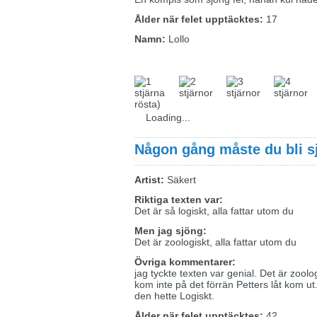
Ålder när felet upptäcktes:
17
Namn:
Lollo
rösta)
Loading...
Någon gång måste du bli s
Artist:
Säkert
Riktiga texten var:
Det är så logiskt, alla fattar utom du
Men jag sjöng:
Det är zoologiskt, alla fattar utom du
Övriga kommentarer:
jag tyckte texten var genial. Det är zoologi
kom inte på det förrän Petters låt kom ut
den hette Logiskt.
Ålder när felet upptäcktes:
42