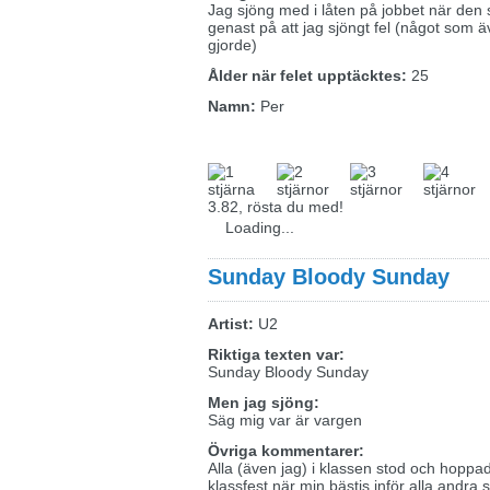
Jag sjöng med i låten på jobbet när den
genast på att jag sjöngt fel (något som 
gjorde)
Ålder när felet upptäcktes:
25
Namn:
Per
3.82, rösta du med!
Loading...
Sunday Bloody Sunday
Artist:
U2
Riktiga texten var:
Sunday Bloody Sunday
Men jag sjöng:
Säg mig var är vargen
Övriga kommentarer:
Alla (även jag) i klassen stod och hoppa
klassfest när min bästis inför alla andra