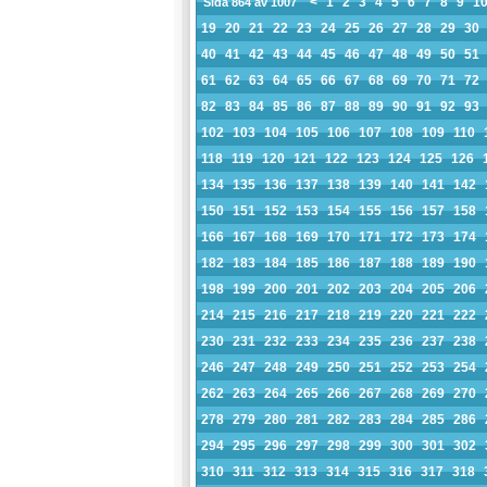
<
1
2
3
4
5
6
7
8
9
1
Sida 864 av 1007
19
20
21
22
23
24
25
26
27
28
29
30
40
41
42
43
44
45
46
47
48
49
50
51
61
62
63
64
65
66
67
68
69
70
71
72
82
83
84
85
86
87
88
89
90
91
92
93
102
103
104
105
106
107
108
109
110
118
119
120
121
122
123
124
125
126
134
135
136
137
138
139
140
141
142
150
151
152
153
154
155
156
157
158
166
167
168
169
170
171
172
173
174
182
183
184
185
186
187
188
189
190
198
199
200
201
202
203
204
205
206
214
215
216
217
218
219
220
221
222
230
231
232
233
234
235
236
237
238
246
247
248
249
250
251
252
253
254
262
263
264
265
266
267
268
269
270
278
279
280
281
282
283
284
285
286
294
295
296
297
298
299
300
301
302
310
311
312
313
314
315
316
317
318