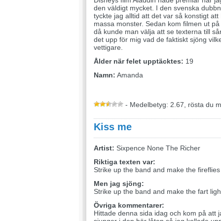
Disneys film Aladdin hade premiär när ja
den väldigt mycket. I den svenska dubbn
tyckte jag alltid att det var så konstigt a
massa monster. Sedan kom filmen ut på d
då kunde man välja att se texterna till så
det upp för mig vad de faktiskt sjöng vilke
vettigare.
Ålder när felet upptäcktes:
19
Namn:
Amanda
- Medelbetyg: 2.67, rösta du 
Kiss me
Artist:
Sixpence None The Richer
Riktiga texten var:
Strike up the band and make the fireflie
Men jag sjöng:
Strike up the band and make the fart ligh
Övriga kommentarer:
Hittade denna sida idag och kom på att ja