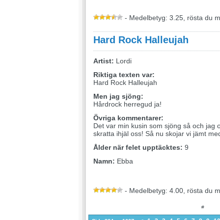
- Medelbetyg: 3.25, rösta du 
Hard Rock Halleujah
Artist:
Lordi
Riktiga texten var:
Hard Rock Halleujah
Men jag sjöng:
Hårdrock herregud ja!
Övriga kommentarer:
Det var min kusin som sjöng så och jag o
skratta ihjäl oss! Så nu skojar vi jämt m
Ålder när felet upptäcktes:
9
Namn:
Ebba
- Medelbetyg: 4.00, rösta du 
#