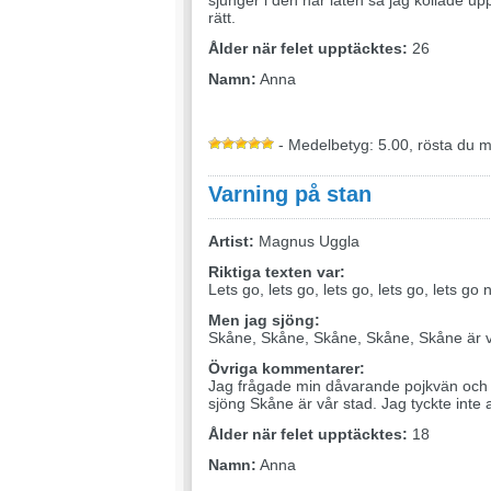
sjunger i den här låten så jag kollade upp
rätt.
Ålder när felet upptäcktes:
26
Namn:
Anna
- Medelbetyg: 5.00, rösta du 
Varning på stan
Artist:
Magnus Uggla
Riktiga texten var:
Lets go, lets go, lets go, lets go, lets go 
Men jag sjöng:
Skåne, Skåne, Skåne, Skåne, Skåne är v
Övriga kommentarer:
Jag frågade min dåvarande pojkvän och 
sjöng Skåne är vår stad. Jag tyckte inte
Ålder när felet upptäcktes:
18
Namn:
Anna