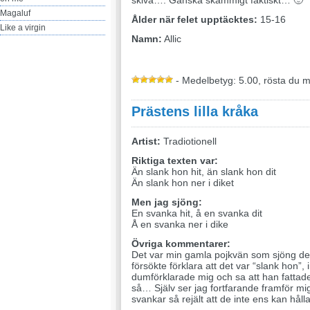
skiva…. Ganska skämmigt faktiskt… 🙂
Magaluf
Ålder när felet upptäcktes:
15-16
Like a virgin
Namn:
Allic
- Medelbetyg: 5.00, rösta du 
Prästens lilla kråka
Artist:
Tradiotionell
Riktiga texten var:
Än slank hon hit, än slank hon dit
Än slank hon ner i diket
Men jag sjöng:
En svanka hit, å en svanka dit
Å en svanka ner i dike
Övriga kommentarer:
Det var min gamla pojkvän som sjöng de
försökte förklara att det var “slank hon”,
dumförklarade mig och sa att han fattade
så… Själv ser jag fortfarande framför mig
svankar så rejält att de inte ens kan håll