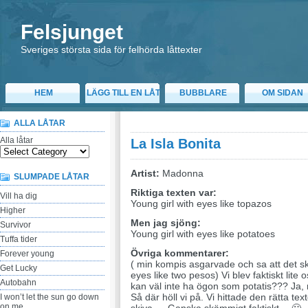
Felsjunget
Sveriges största sida för felhörda låttexter
HEM
LÄGG TILL EN LÅT
BUBBLARE
OM SIDAN
ALLA LÅTAR
Alla låtar
La Isla Bonita
Artist:
Madonna
SLUMPADE LÅTAR
Riktiga texten var:
Vill ha dig
Young girl with eyes like topazos
Higher
Men jag sjöng:
Survivor
Young girl with eyes like potatoes
Tuffa tider
Övriga kommentarer:
Forever young
( min kompis asgarvade och sa att det sku
Get Lucky
eyes like two pesos) Vi blev faktiskt lit
Autobahn
kan väl inte ha ögon som potatis??? Ja
Så där höll vi på. Vi hittade den rätta te
I won’t let the sun go down
on me