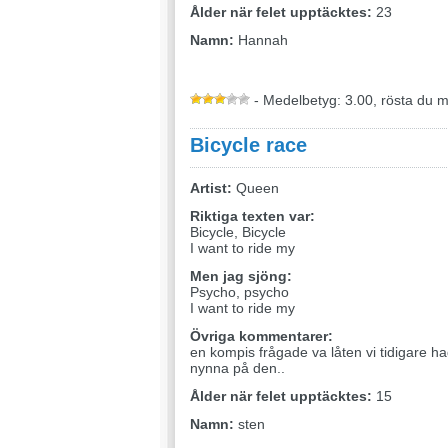
Ålder när felet upptäcktes:
23
Namn:
Hannah
- Medelbetyg: 3.00, rösta du 
Bicycle race
Artist:
Queen
Riktiga texten var:
Bicycle, Bicycle
I want to ride my
Men jag sjöng:
Psycho, psycho
I want to ride my
Övriga kommentarer:
en kompis frågade va låten vi tidigare h
nynna på den..
Ålder när felet upptäcktes:
15
Namn:
sten