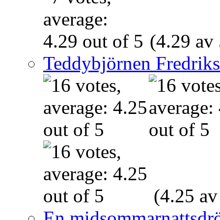
(4.29 av 
Teddybjörnen Fredrik
(4.25 av
En midsommarnattsdr