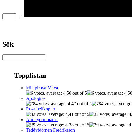
+
Sök
Topplistan
Min piraya Maya
Apologize
Rosa helikopter
Ain’t your mama
Teddybjörnen Fredriksson