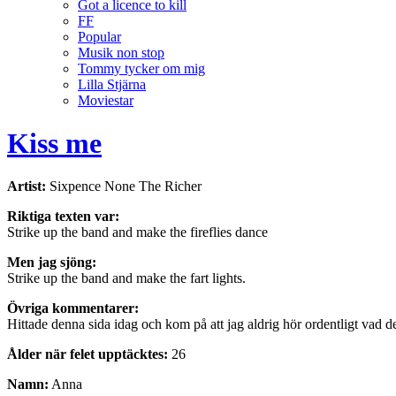
Got a licence to kill
FF
Popular
Musik non stop
Tommy tycker om mig
Lilla Stjärna
Moviestar
Kiss me
Artist:
Sixpence None The Richer
Riktiga texten var:
Strike up the band and make the fireflies dance
Men jag sjöng:
Strike up the band and make the fart lights.
Övriga kommentarer:
Hittade denna sida idag och kom på att jag aldrig hör ordentligt vad de 
Ålder när felet upptäcktes:
26
Namn:
Anna