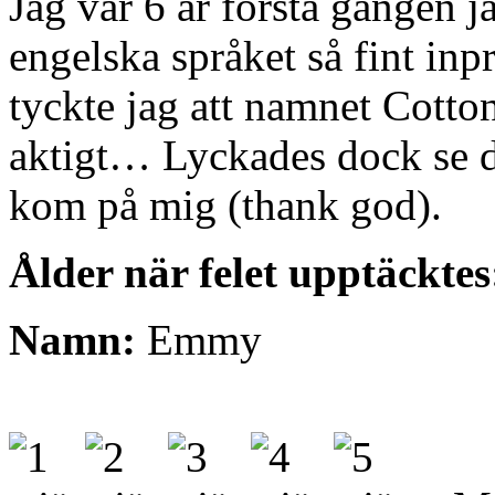
Jag var 6 år första gången j
engelska språket så fint inp
tyckte jag att namnet Cotton
aktigt… Lyckades dock se d
kom på mig (thank god).
Ålder när felet upptäcktes
Namn:
Emmy