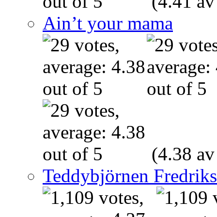
(4.41 av
Ain’t your mama
(4.38 av
Teddybjörnen Fredrik