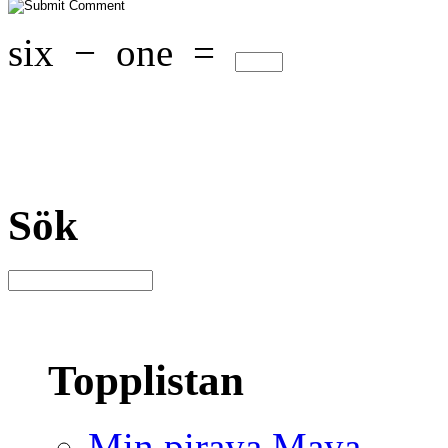
six
−
one
=
Sök
Topplistan
Min piraya Maya