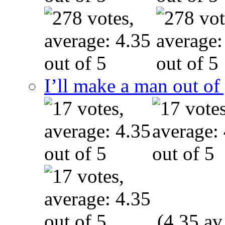
I’ll make a man out o
(4.35 av