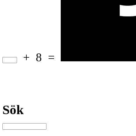
+
8
=
Sök