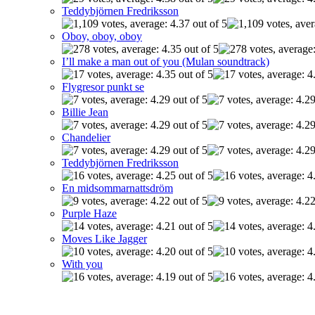
Teddybjörnen Fredriksson
Oboy, oboy, oboy
I’ll make a man out of you (Mulan soundtrack)
Flygresor punkt se
Billie Jean
Chandelier
Teddybjörnen Fredriksson
En midsommarnattsdröm
Purple Haze
Moves Like Jagger
With you