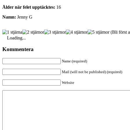
Ålder när felet upptäcktes:
16
Namn:
Jenny G
(Bli först a
Loading...
Kommentera
Name (required)
Mail (will not be published) (required)
Website