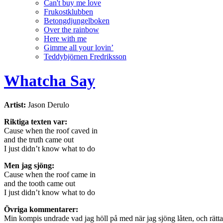
Can't buy me love
Frukostklubben
Betongdjungelboken
Over the rainbow
Here with me
Gimme all your lovin’
Teddybjörnen Fredriksson
Whatcha Say
Artist:
Jason Derulo
Riktiga texten var:
Cause when the roof caved in
and the truth came out
I just didn’t know what to do
Men jag sjöng:
Cause when the roof came in
and the tooth came out
I just didn’t know what to do
Övriga kommentarer:
Min kompis undrade vad jag höll på med när jag sjöng låten, och rätt