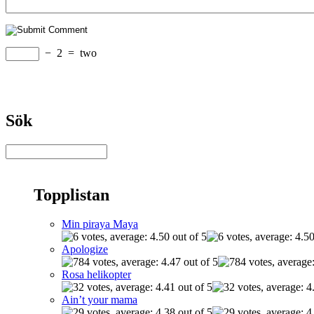
−
2
=
two
Sök
Topplistan
Min piraya Maya
Apologize
Rosa helikopter
Ain’t your mama