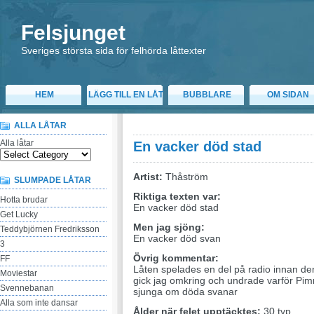
Felsjunget
Sveriges största sida för felhörda låttexter
HEM
LÄGG TILL EN LÅT
BUBBLARE
OM SIDAN
ALLA LÅTAR
Alla låtar
En vacker död stad
Artist:
Thåström
SLUMPADE LÅTAR
Riktiga texten var:
Hotta brudar
En vacker död stad
Get Lucky
Men jag sjöng:
Teddybjörnen Fredriksson
En vacker död svan
3
Övrig kommentar:
FF
Låten spelades en del på radio innan de
Moviestar
gick jag omkring och undrade varför Pimm
Svennebanan
sjunga om döda svanar
Alla som inte dansar
Ålder när felet upptäcktes:
30 typ