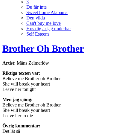
3
Du får inte
Sweet home Alabama
Den vilda
Can't buy me love
Hos dig är jag underbar
Self Esteem
Brother Oh Brother
Artist:
Måns Zelmerlöw
Riktiga texten var:
Believe me Brother oh Brother
She will break your heart
Leave her tonight
Men jag sjöng:
Believe me Brother oh Brother
She will break your heart
Leave her to die
Övrig kommentar:
Det lät så