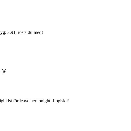
yg: 3.91, rösta du med!
? 🙂
ht ist för leave her tonight. Logiskt?