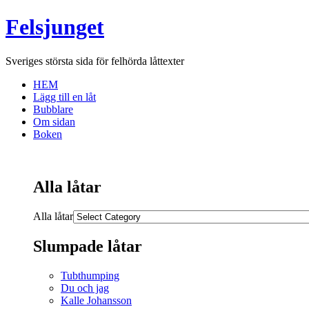
Felsjunget
Sveriges största sida för felhörda låttexter
HEM
Lägg till en låt
Bubblare
Om sidan
Boken
Alla låtar
Alla låtar
Slumpade låtar
Tubthumping
Du och jag
Kalle Johansson