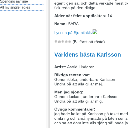
Spending my time
egentligen sa, och detta verkade mest troli
All my single ladies
fick reda på den riktiga!
Ålder när felet upptäcktes:
14
Namn:
SARA
Lyssna på Sjumilakliv
(Bli först att rösta)
Världens bästa Karlsson
Artist:
Astrid Lindgren
Riktiga texten var:
Genomkloka, underbare Karlsson
Undra på att alla gillar mej.
Men jag sjöng:
Genom luckan, underbare Karlsson.
Undra på att alla gillar mig.
Övriga kommentarer:
jag hade kollat på Karlsson på taket med 
omkring och smånynnade på låten sen,
och sa att dom inte alls sjöng så! hade jag