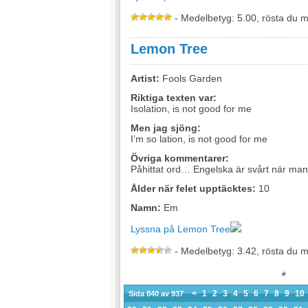
- Medelbetyg: 5.00, rösta du 
Lemon Tree
Artist:
Fools Garden
Riktiga texten var:
Isolation, is not good for me
Men jag sjöng:
I’m so lation, is not good for me
Övriga kommentarer:
Påhittat ord… Engelska är svårt när man
Ålder när felet upptäcktes:
10
Namn:
Em
Lyssna på Lemon Tree
- Medelbetyg: 3.42, rösta du 
#
<
1
2
3
4
5
6
7
8
9
10
Sida 840 av 937