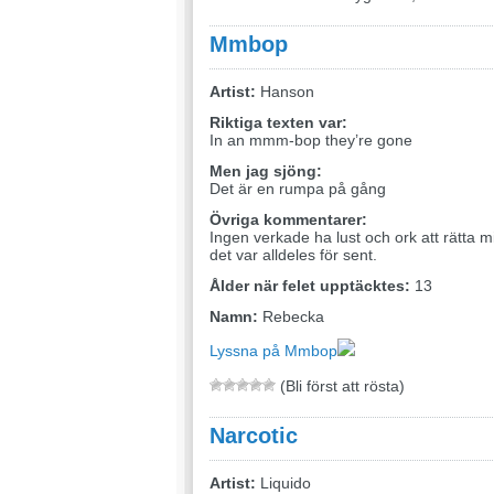
Mmbop
Artist:
Hanson
Riktiga texten var:
In an mmm-bop they’re gone
Men jag sjöng:
Det är en rumpa på gång
Övriga kommentarer:
Ingen verkade ha lust och ork att rätta min
det var alldeles för sent.
Ålder när felet upptäcktes:
13
Namn:
Rebecka
Lyssna på Mmbop
(Bli först att rösta)
Narcotic
Artist:
Liquido