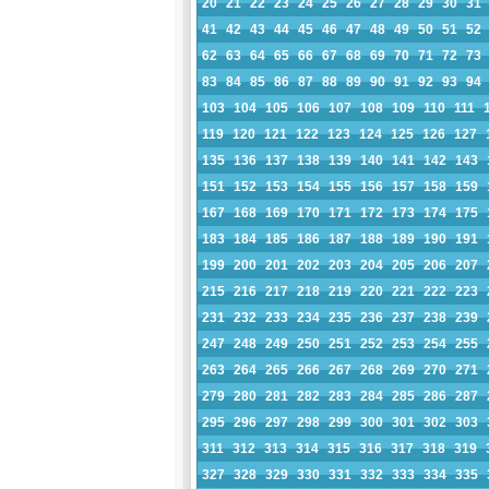
20
21
22
23
24
25
26
27
28
29
30
31
41
42
43
44
45
46
47
48
49
50
51
52
62
63
64
65
66
67
68
69
70
71
72
73
83
84
85
86
87
88
89
90
91
92
93
94
103
104
105
106
107
108
109
110
111
119
120
121
122
123
124
125
126
127
135
136
137
138
139
140
141
142
143
151
152
153
154
155
156
157
158
159
167
168
169
170
171
172
173
174
175
183
184
185
186
187
188
189
190
191
199
200
201
202
203
204
205
206
207
215
216
217
218
219
220
221
222
223
231
232
233
234
235
236
237
238
239
247
248
249
250
251
252
253
254
255
263
264
265
266
267
268
269
270
271
279
280
281
282
283
284
285
286
287
295
296
297
298
299
300
301
302
303
311
312
313
314
315
316
317
318
319
327
328
329
330
331
332
333
334
335