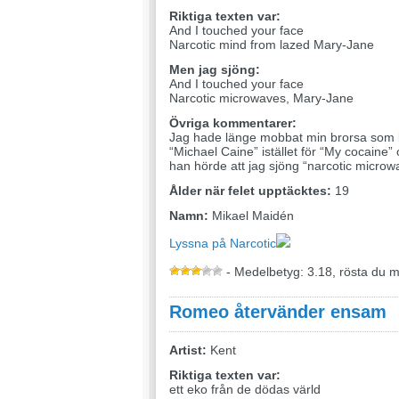
Riktiga texten var:
And I touched your face
Narcotic mind from lazed Mary-Jane
Men jag sjöng:
And I touched your face
Narcotic microwaves, Mary-Jane
Övriga kommentarer:
Jag hade länge mobbat min brorsa som lit
“Michael Caine” istället för “My cocaine” 
han hörde att jag sjöng “narcotic micro
Ålder när felet upptäcktes:
19
Namn:
Mikael Maidén
Lyssna på Narcotic
- Medelbetyg: 3.18, rösta du 
Romeo återvänder ensam
Artist:
Kent
Riktiga texten var:
ett eko från de dödas värld