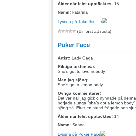
Ålder när felet upptäcktes:
15
Namn:
katarina
Lyssna på Take this life
(Bli först att rösta)
Poker Face
Artist:
Lady Gaga
Riktiga texten var:
She’s got to love nobody
Men jag sjöng:
She’s got a lemon body
Övriga kommentarer:
Det var när jag gick o nynnade på denn
började sjunga “she’s got a lemon body” f
sjöng så. Efter en stund frågade hon sj
Ålder när felet upptäcktes:
14
Namn:
Sanna
Lyssna på Poker Face