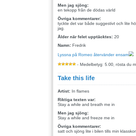
Men jag sjöng:
en tekopp från de dödas värld
Övriga kommentarer:
tyckte det var både suggestivt och lite hö
jag.
Ålder när felet upptäcktes:
20
Namn:
Fredrik
Lyssna på Romeo återvänder ensam
- Medelbetyg: 5.00, rösta du 
Take this life
Artist:
In flames
Riktiga texten var:
Stay a while and breath me in
Men jag sjöng:
Stay a while and freeze me in
Övriga kommentarer:
satt och sjöng lite i bilen tills min klassko