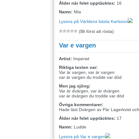
Ålder när felet upptäcktes:
16
Namn:
Mia
Lyssna på Världens bästa Karlsson
(Bli först att rösta)
Var e vargen
Artist:
Imperiet
Riktiga texten var:
Var är vargen, var är vargen
var är vargen du trodde var död
Men jag sjöng:
Var är dvärgen, var är dvärgen
var är dvärgen du trodde var död
Övriga kommentarer:
Hade läst Dvärgen av Pär Lagerkvist och
Ålder när felet upptäcktes:
17
Namn:
Ludde
Lyssna på Var e vargen