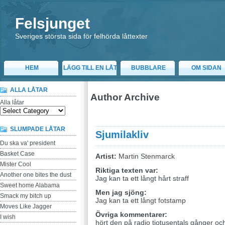
Felsjunget
Sveriges största sida för felhörda låttexter
HEM
LÄGG TILL EN LÅT
BUBBLARE
OM SIDAN
ALLA LÅTAR
Author Archive
Alla låtar
SLUMPADE LÅTAR
Sjumilakliv
Du ska va' president
Basket Case
Artist:
Martin Stenmarck
Mister Cool
Riktiga texten var:
Another one bites the dust
Jag kan ta ett långt hårt straff
Sweet home Alabama
Men jag sjöng:
Smack my bitch up
Jag kan ta ett långt fotstamp
Moves Like Jagger
Övriga kommentarer:
I wish
hört den på radio tiotusentals gånger och