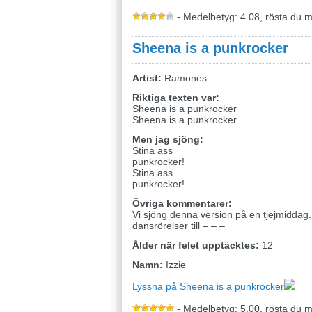
- Medelbetyg: 4.08, rösta du 
Sheena is a punkrocker
Artist:
Ramones
Riktiga texten var:
Sheena is a punkrocker
Sheena is a punkrocker
Men jag sjöng:
Stina ass
punkrocker!
Stina ass
punkrocker!
Övriga kommentarer:
Vi sjöng denna version på en tjejmiddag
dansrörelser till – – –
Ålder när felet upptäcktes:
12
Namn:
Izzie
Lyssna på Sheena is a punkrocker
- Medelbetyg: 5.00, rösta du 